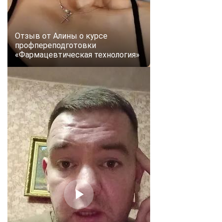
online
Отзыв от Алины о курсе
Мессенджеры
профпереподготовки
Свяжитесь с нами через любой удобный мессенджер!
«Фармацевтическая технология»
Telegram
WhatsApp
Vkontakte
EMail
Max