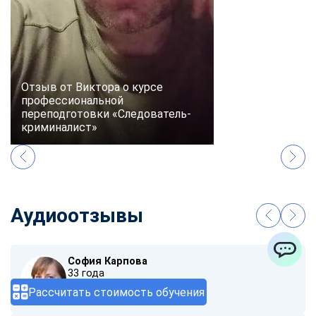
Отзыв от Виктора о курсе
профессиональной
переподготовки «Следователь-
криминалист»
Аудиоотзывы
София Карпова
ChatApp
33 года
Рассчитать стоимость обучения
00:00
/ 01:40