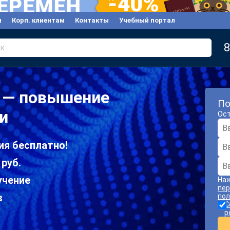
ы
Корп. клиентам
Контакты
Учебный портал
8
к
 — повышение
По
и
Ост
ия бесплатно!
 руб.
учение
Наж
пер
в
пол
С
р