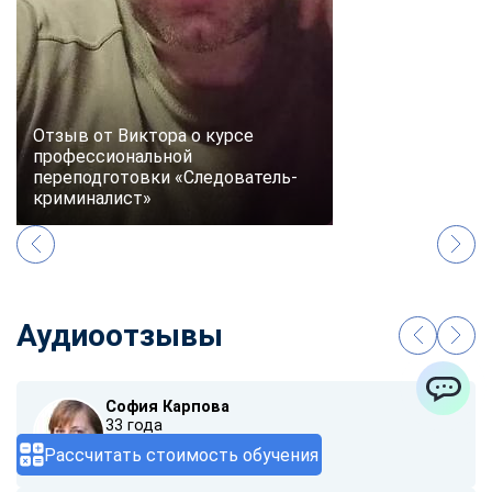
Отзыв от Виктора о курсе
профессиональной
переподготовки «Следователь-
криминалист»
Аудиоотзывы
София Карпова
ChatApp
33 года
Рассчитать стоимость обучения
00:00
/ 01:40