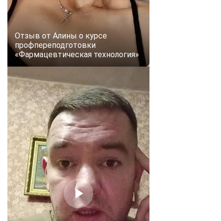
online
Отзыв от Алины о курсе
Мессенджеры
профпереподготовки
Свяжитесь с нами через любой удобный мессенджер!
«Фармацевтическая технология»
Telegram
WhatsApp
Vkontakte
EMail
Max