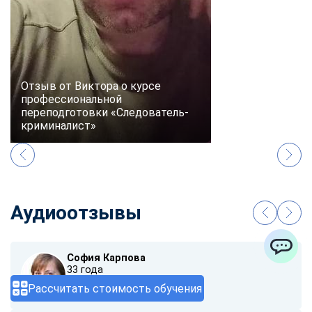
Отзыв от Виктора о курсе
профессиональной
переподготовки «Следователь-
криминалист»
Аудиоотзывы
София Карпова
ChatApp
33 года
Рассчитать стоимость обучения
00:00
/ 01:40