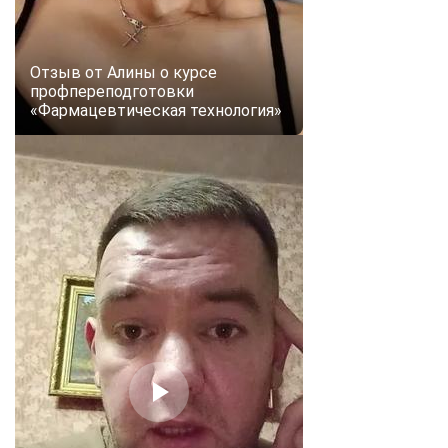
online
Отзыв от Алины о курсе
Мессенджеры
профпереподготовки
Свяжитесь с нами через любой удобный мессенджер!
«Фармацевтическая технология»
Telegram
WhatsApp
Vkontakte
EMail
Max