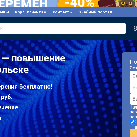
зывы
Корп. клиентам
Контакты
Учебный портал
8
к
 — повышение
По
ольске
Ост
рения бесплатно!
 руб.
учение
Наж
пер
в
пол
С
р