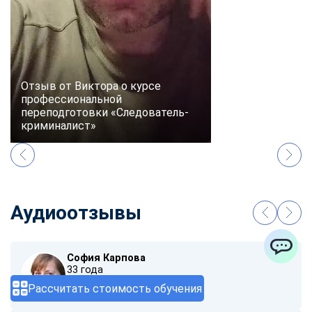
Отзыв от Виктора о курсе
профессиональной
переподготовки «Следователь-
криминалист»
Аудиоотзывы
София Карпова
ChatApp
33 года
Рассчитать стоимость обучения
00:00
/ 01:40