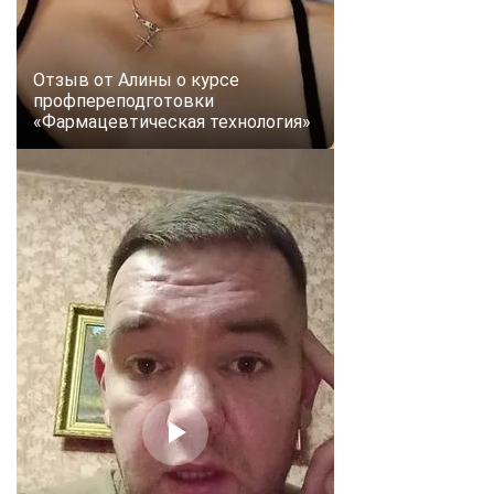
online
Отзыв от Алины о курсе
Мессенджеры
профпереподготовки
Свяжитесь с нами через любой удобный мессенджер!
«Фармацевтическая технология»
Telegram
WhatsApp
Vkontakte
EMail
Max