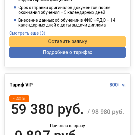
3 849 руб.
/ 6 415 руб.
Срок отправки оригиналов документов после
окончания обучения – 5 календарных дней
При оплате в рассрочку на 12 месяцев
Внесение данных об обучении в ФИС ФРДО – 14
календарных дней с даты выдачи диплома
Смотреть еще
(3)
Оставить заявку
Подробнее о тарифах
Тариф VIP
800+ ч.
- 40%
59 380 руб.
/ 98 980 руб.
При оплате сразу