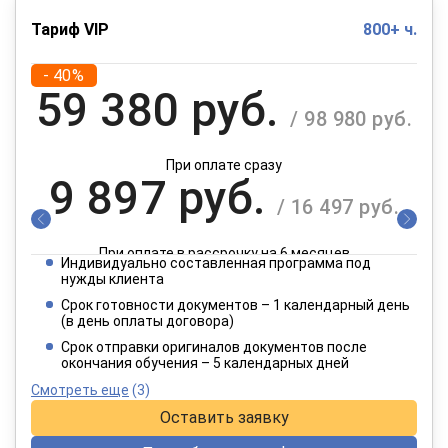
Тариф VIP
800+ ч.
- 40%
59 380 руб.
/ 98 980 руб.
При оплате сразу
9 897 руб.
/ 16 497 руб.
При оплате в рассрочку на 6 месяцев
Индивидуально составленная программа под
4 949 руб.
нужды клиента
/ 8 249 руб.
Срок готовности документов – 1 календарный день
(в день оплаты договора)
При оплате в рассрочку на 12 месяцев
Срок отправки оригиналов документов после
окончания обучения – 5 календарных дней
Смотреть еще
(3)
Оставить заявку