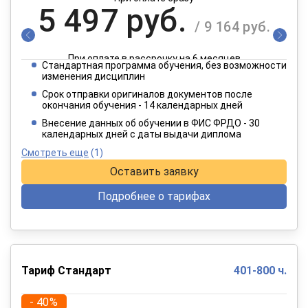
5 497 руб.
/ 9 164 руб.
При оплате в рассрочку на 6 месяцев
Стандартная программа обучения, без возможности
2 749 руб.
изменения дисциплин
/ 4 582 руб.
Срок отправки оригиналов документов после
окончания обучения - 14 календарных дней
При оплате в рассрочку на 12 месяцев
Внесение данных об обучении в ФИС ФРДО - 30
календарных дней с даты выдачи диплома
Смотреть еще
(1)
Оставить заявку
Подробнее о тарифах
Тариф Стандарт
401-800 ч.
- 40%