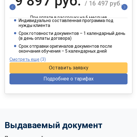
9 897 руб.
/ 16 497 руб.
При оплате в рассрочку на 6 месяцев
Индивидуально составленная программа под
4 949 руб.
нужды клиента
/ 8 249 руб.
Срок готовности документов – 1 календарный день
(в день оплаты договора)
При оплате в рассрочку на 12 месяцев
Срок отправки оригиналов документов после
окончания обучения – 5 календарных дней
Смотреть еще
(3)
Оставить заявку
Подробнее о тарифах
Выдаваемый документ