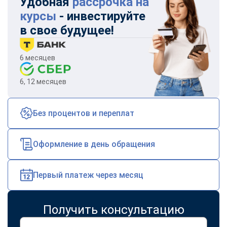
Удобная
рассрочка на
online
курсы
- инвестируйте
в свое будущее!
Мессенджеры
Свяжитесь с нами через любой удобный мессенджер!
6 месяцев
6, 12 месяцев
Telegram
WhatsApp
Vkontakte
EMail
Без процентов и переплат
Max
Оформление в день обращения
Первый платеж через месяц
Получить консультацию