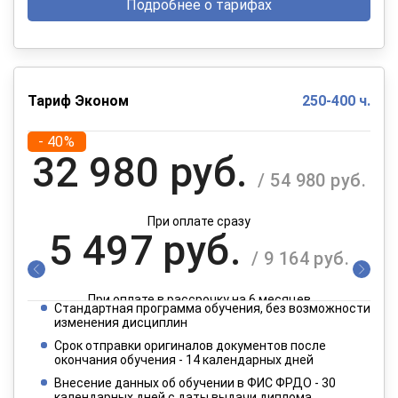
Подробнее о тарифах
Тариф Эконом
250-400 ч.
- 40%
32 980 руб.
/ 54 980 руб.
При оплате сразу
5 497 руб.
/ 9 164 руб.
При оплате в рассрочку на 6 месяцев
Стандартная программа обучения, без возможности
2 749 руб.
изменения дисциплин
/ 4 582 руб.
Срок отправки оригиналов документов после
окончания обучения - 14 календарных дней
При оплате в рассрочку на 12 месяцев
Внесение данных об обучении в ФИС ФРДО - 30
календарных дней с даты выдачи диплома