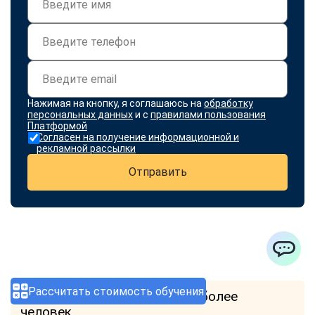
Нажимая на кнопку, я соглашаюсь на
обработку
персональных данных
и с
правилами пользования
Платформой
Согласен на получение информационной и
рекламной рассылки
Отправить
ChatApp
Рассчитать стоимость обучения
Скидка при обращении 2-х и более
человек.