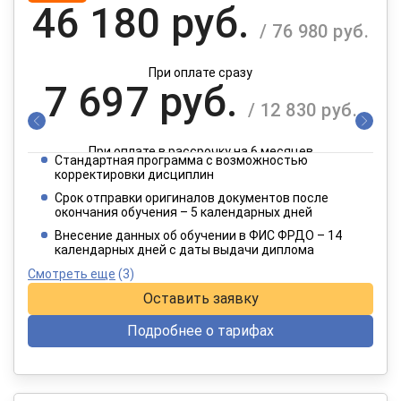
46 180 руб.
/ 76 980 руб.
При оплате сразу
7 697 руб.
/ 12 830 руб.
При оплате в рассрочку на 6 месяцев
Стандартная программа с возможностью
3 849 руб.
корректировки дисциплин
/ 6 415 руб.
Срок отправки оригиналов документов после
окончания обучения – 5 календарных дней
При оплате в рассрочку на 12 месяцев
Внесение данных об обучении в ФИС ФРДО – 14
календарных дней с даты выдачи диплома
Смотреть еще
(3)
Оставить заявку
Подробнее о тарифах