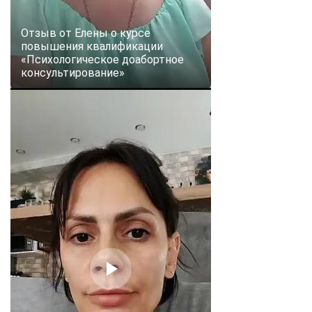
online
Отзыв от Елены о курсе
повышения квалификации
Мессенджеры
«Психологическое доабортное
консультирование»
Свяжитесь с нами через любой удобный мессенджер!
Telegram
WhatsApp
Vkontakte
EMail
Max