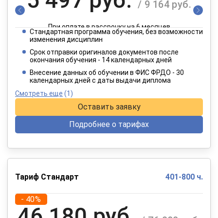
/ 9 164 руб.
При оплате в рассрочку на 6 месяцев
Стандартная программа обучения, без возможности
2 749 руб.
изменения дисциплин
/ 4 582 руб.
Срок отправки оригиналов документов после
окончания обучения - 14 календарных дней
При оплате в рассрочку на 12 месяцев
Внесение данных об обучении в ФИС ФРДО - 30
календарных дней с даты выдачи диплома
Смотреть еще
(1)
Оставить заявку
Подробнее о тарифах
Тариф Стандарт
401-800 ч.
- 40%
46 180 руб.