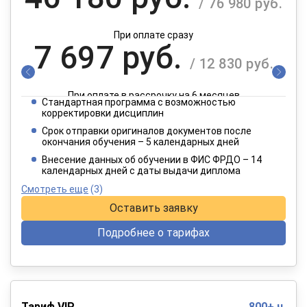
/ 76 980 руб.
При оплате сразу
7 697 руб.
/ 12 830 руб.
При оплате в рассрочку на 6 месяцев
Стандартная программа с возможностью
3 849 руб.
корректировки дисциплин
/ 6 415 руб.
Срок отправки оригиналов документов после
окончания обучения – 5 календарных дней
При оплате в рассрочку на 12 месяцев
Внесение данных об обучении в ФИС ФРДО – 14
календарных дней с даты выдачи диплома
Смотреть еще
(3)
Оставить заявку
Подробнее о тарифах
Тариф VIP
800+ ч.