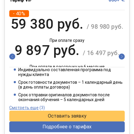
- 40%
59 380 руб.
/ 98 980 руб.
При оплате сразу
9 897 руб.
/ 16 497 руб.
При оплате в рассрочку на 6 месяцев
Индивидуально составленная программа под
4 949 руб.
нужды клиента
/ 8 249 руб.
Срок готовности документов – 1 календарный день
(в день оплаты договора)
При оплате в рассрочку на 12 месяцев
Срок отправки оригиналов документов после
окончания обучения – 5 календарных дней
Смотреть еще
(3)
Оставить заявку
Подробнее о тарифах