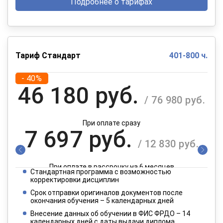
Подробнее о тарифах
Тариф Стандарт
401-800 ч.
- 40%
46 180 руб.
/ 76 980 руб.
При оплате сразу
7 697 руб.
/ 12 830 руб.
При оплате в рассрочку на 6 месяцев
Стандартная программа с возможностью
3 849 руб.
корректировки дисциплин
/ 6 415 руб.
Срок отправки оригиналов документов после
окончания обучения – 5 календарных дней
При оплате в рассрочку на 12 месяцев
Внесение данных об обучении в ФИС ФРДО – 14
календарных дней с даты выдачи диплома