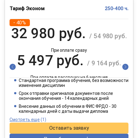
Тариф Эконом
250-400 ч.
- 40%
32 980 руб.
/ 54 980 руб.
При оплате сразу
5 497 руб.
/ 9 164 руб.
При оплате в рассрочку на 6 месяцев
Стандартная программа обучения, без возможности
2 749 руб.
изменения дисциплин
/ 4 582 руб.
Срок отправки оригиналов документов после
окончания обучения - 14 календарных дней
При оплате в рассрочку на 12 месяцев
Внесение данных об обучении в ФИС ФРДО - 30
календарных дней с даты выдачи диплома
Смотреть еще
(1)
Оставить заявку