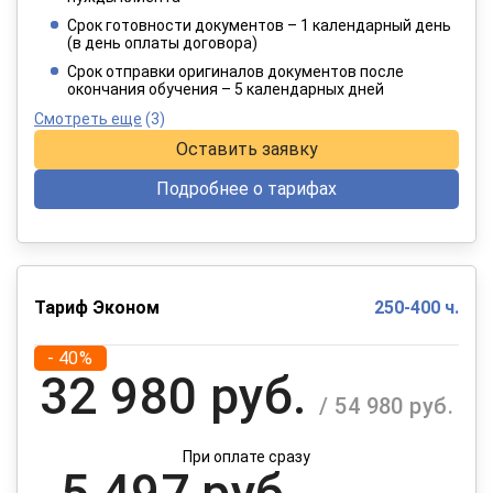
4 949 руб.
/ 8 249 руб.
Срок готовности документов – 1 календарный день
(в день оплаты договора)
При оплате в рассрочку на 12 месяцев
Срок отправки оригиналов документов после
окончания обучения – 5 календарных дней
Смотреть еще
(3)
Оставить заявку
Подробнее о тарифах
Тариф Эконом
250-400 ч.
- 40%
32 980 руб.
/ 54 980 руб.
При оплате сразу
5 497 руб.