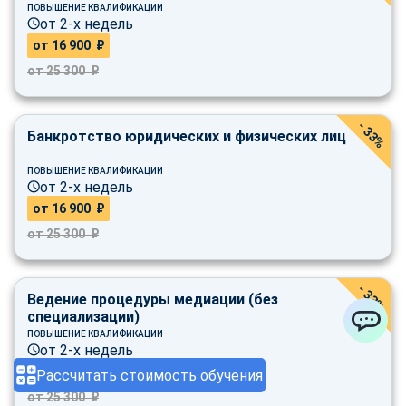
ПОВЫШЕНИЕ КВАЛИФИКАЦИИ
от 2-х недель
от 16 900 ₽
от 25 300 ₽
- 33%
Банкротство юридических и физических лиц
ПОВЫШЕНИЕ КВАЛИФИКАЦИИ
от 2-х недель
от 16 900 ₽
от 25 300 ₽
- 33%
Ведение процедуры медиации (без
специализации)
ПОВЫШЕНИЕ КВАЛИФИКАЦИИ
ChatApp
от 2-х недель
от 16 900 ₽
Рассчитать стоимость обучения
от 25 300 ₽