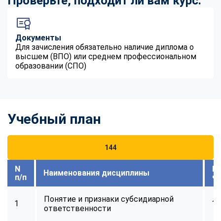
Проверьте, подходит ли вам курс:
Документы
Для зачисления обязательно наличие диплома о
высшем (ВПО) или среднем профессиональном
образовании (СПО)
Учебный план
144
N
В
Наименования дисциплины
п/п
ч
Понятие и признаки субсидиарной
1
14
ответственности