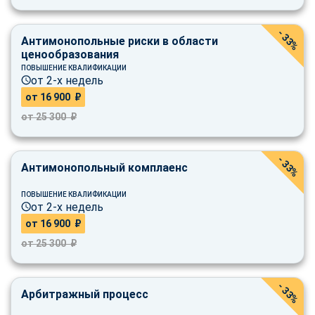
online
- 33%
Антимонопольные риски в области
ценообразования
Мессенджеры
ПОВЫШЕНИЕ КВАЛИФИКАЦИИ
Свяжитесь с нами через любой удобный мессенджер!
от 2-х недель
от 16 900 ₽
Telegram
WhatsApp
от 25 300 ₽
Vkontakte
EMail
- 33%
Антимонопольный комплаенс
Max
ПОВЫШЕНИЕ КВАЛИФИКАЦИИ
от 2-х недель
от 16 900 ₽
от 25 300 ₽
- 33%
Арбитражный процесс