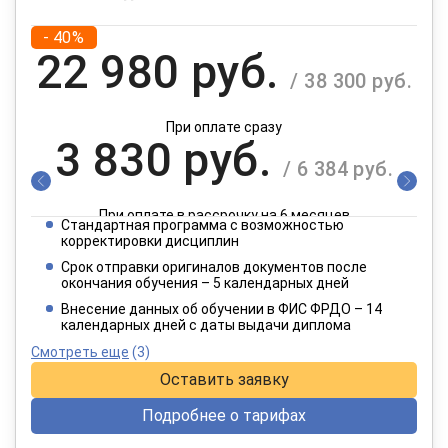
- 40%
22 980 руб.
/ 38 300 руб.
При оплате сразу
3 830 руб.
/ 6 384 руб.
При оплате в рассрочку на 6 месяцев
Стандартная программа с возможностью
1 915 руб.
корректировки дисциплин
/ 3 192 руб.
Срок отправки оригиналов документов после
окончания обучения – 5 календарных дней
При оплате в рассрочку на 12 месяцев
Внесение данных об обучении в ФИС ФРДО – 14
календарных дней с даты выдачи диплома
Смотреть еще
(3)
Оставить заявку
Подробнее о тарифах