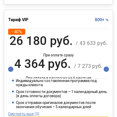
Тариф VIP
800+ ч.
- 40%
26 180 руб.
/ 43 633 руб.
При оплате сразу
4 364 руб.
/ 7 273 руб.
При оплате в рассрочку на 6 месяцев
Индивидуально составленная программа под
2 182 руб.
нужды клиента
/ 3 637 руб.
Срок готовности документов – 1 календарный день
(в день оплаты договора)
При оплате в рассрочку на 12 месяцев
Срок отправки оригиналов документов после
окончания обучения – 5 календарных дней
Смотреть еще
(3)