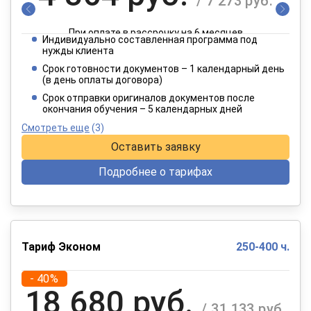
/ 7 273 руб.
При оплате в рассрочку на 6 месяцев
Индивидуально составленная программа под
2 182 руб.
нужды клиента
/ 3 637 руб.
Срок готовности документов – 1 календарный день
(в день оплаты договора)
При оплате в рассрочку на 12 месяцев
Срок отправки оригиналов документов после
окончания обучения – 5 календарных дней
Смотреть еще
(3)
Оставить заявку
Подробнее о тарифах
Тариф Эконом
250-400 ч.
- 40%
18 680 руб.
/ 31 133 руб.