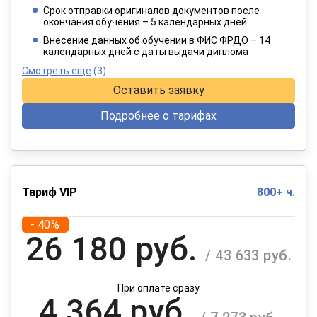
/ 3 192 руб.
Срок отправки оригиналов документов после
окончания обучения – 5 календарных дней
При оплате в рассрочку на 12 месяцев
Внесение данных об обучении в ФИС ФРДО – 14
календарных дней с даты выдачи диплома
Смотреть еще
(3)
Оставить заявку
Подробнее о тарифах
Тариф VIP
800+ ч.
- 40%
26 180 руб.
/ 43 633 руб.
При оплате сразу
4 364 руб.