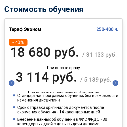
Стоимость обучения
Тариф Эконом
250-400 ч.
- 40%
18 680 руб.
/ 31 133 руб.
При оплате сразу
3 114 руб.
/ 5 189 руб.
При оплате в рассрочку на 6 месяцев
Стандартная программа обучения, без возможности
1 557 руб.
изменения дисциплин
/ 2 595 руб.
Срок отправки оригиналов документов после
окончания обучения - 14 календарных дней
При оплате в рассрочку на 12 месяцев
Внесение данных об обучении в ФИС ФРДО - 30
календарных дней с даты выдачи диплома