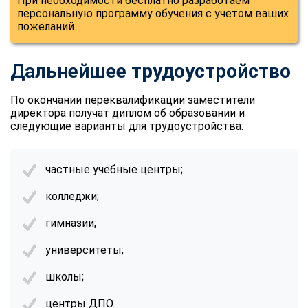
При необходимости бесплатно разработаем
online
персональную программу обучения с учетом ваших
пожеланий.
Мессенджеры
Дальнейшее трудоустройство
Свяжитесь с нами через любой удобный мессенджер!
По окончании переквалификации заместители
Telegram
WhatsApp
директора получат диплом об образовании и
следующие варианты для трудоустройства:
Vkontakte
EMail
частные учебные центры;
Max
колледжи;
гимназии;
университеты;
школы;
центры ДПО.