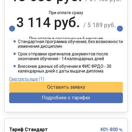
При оплате сразу
3 114 руб.
/ 5 189 руб.
При оплате в рассрочку на 6 месяцев
Стандартная программа обучения, без возможности
1 557 руб.
изменения дисциплин
/ 2 595 руб.
Срок отправки оригиналов документов после
окончания обучения - 14 календарных дней
При оплате в рассрочку на 12 месяцев
Внесение данных об обучении в ФИС ФРДО - 30
календарных дней с даты выдачи диплома
Смотреть еще
(1)
Оставить заявку
Подробнее о тарифах
Тариф Стандарт
401-800 ч.