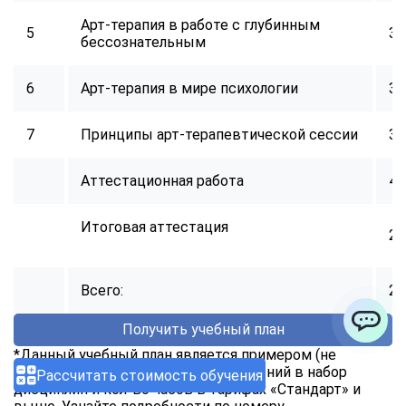
Арт-терапия в работе с глубинным
5
32
бессознательным
6
Арт-терапия в мире психологии
32
7
Принципы арт-терапевтической сессии
32
Аттестационная работа
40
Итоговая аттестация
2
Всего:
25
Получить учебный план
ChatApp
*Данный учебный план является примером (не
оферта). Доступно внесение изменений в набор
Рассчитать стоимость обучения
дисциплин и кол-во часов в тарифах «Стандарт» и