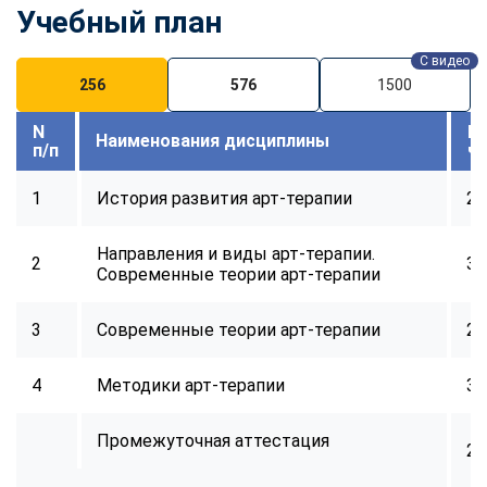
online
Учебный план
С видео
Мессенджеры
256
576
1500
Свяжитесь с нами через любой удобный мессенджер!
N
В
Наименования дисциплины
п/п
ч
Telegram
WhatsApp
1
История развития арт-терапии
28
Vkontakte
EMail
Направления и виды арт-терапии.
2
32
Современные теории арт-терапии
Max
3
Современные теории арт-терапии
24
4
Методики арт-терапии
32
Промежуточная аттестация
2