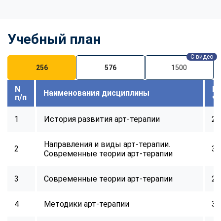
online
Учебный план
Мессенджеры
Свяжитесь с нами через любой удобный мессенджер!
С видео
256
576
1500
Telegram
WhatsApp
N
В
Наименования дисциплины
п/п
ч
Vkontakte
EMail
1
История развития арт-терапии
28
Max
Направления и виды арт-терапии.
2
32
Современные теории арт-терапии
3
Современные теории арт-терапии
24
4
Методики арт-терапии
32