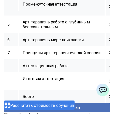
Промежуточная аттестация
2
Арт-терапия в работе с глубинным
5
32
бессознательным
6
Арт-терапия в мире психологии
32
7
Принципы арт-терапевтической сессии
32
Аттестационная работа
40
Итоговая аттестация
2
Всего:
25
ChatApp
Рассчитать стоимость обучения
Получить учебный план