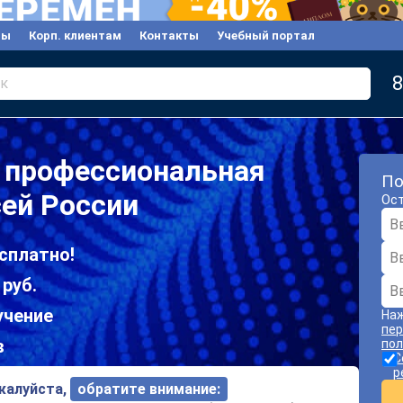
вы
Корп. клиентам
Контакты
Учебный портал
8
к
 профессиональная
По
сей России
Ост
сплатно!
 руб.
учение
Наж
пер
в
пол
С
р
ожалуйста,
обратите внимание: