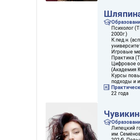
Шляпина
Образован
Психолог (
2000г.)
К.пед.н. (а
университет
Игровые ме
Практика (Т
Цифровое о
(Академия Ю
Курсы повы
подходы и и
Практичес
22 года
Чувикин
Образован
Липецкий г
им. Семёнов
2024). Пов