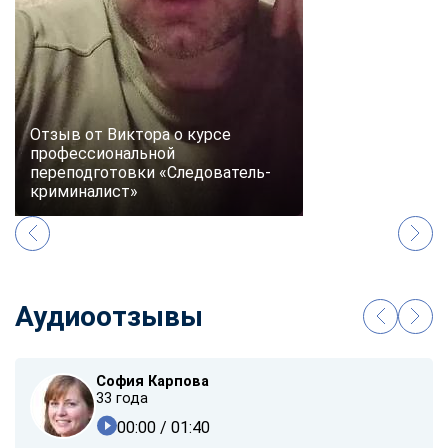
online
Мессенджеры
Свяжитесь с нами через любой удобный мессенджер!
Отзыв от Виктора о курсе
профессиональной
Telegram
WhatsApp
переподготовки «Следователь-
криминалист»
Vkontakte
EMail
Max
Аудиоотзывы
София Карпова
33 года
00:00
/ 01:40