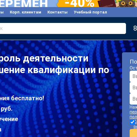
вы
Корп. клиентам
Контакты
Учебный портал
8
к
роль деятельности
По
шение квалификации по
Ост
ния бесплатно!
Наж
 руб.
пер
пол
учение
С
р
в