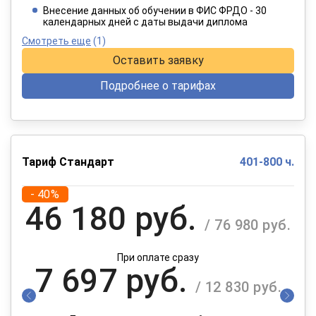
При оплате в рассрочку на 12 месяцев
Внесение данных об обучении в ФИС ФРДО - 30
календарных дней с даты выдачи диплома
Смотреть еще
(1)
Оставить заявку
Подробнее о тарифах
Тариф Стандарт
401-800 ч.
- 40%
46 180 руб.
/ 76 980 руб.
При оплате сразу
7 697 руб.
/ 12 830 руб.