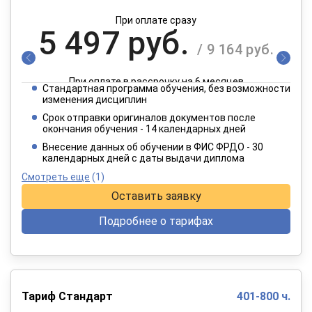
При оплате сразу
5 497 руб.
/ 9 164 руб.
При оплате в рассрочку на 6 месяцев
Стандартная программа обучения, без возможности
2 749 руб.
изменения дисциплин
/ 4 582 руб.
Срок отправки оригиналов документов после
окончания обучения - 14 календарных дней
При оплате в рассрочку на 12 месяцев
Внесение данных об обучении в ФИС ФРДО - 30
календарных дней с даты выдачи диплома
Смотреть еще
(1)
Оставить заявку
Подробнее о тарифах
Тариф Стандарт
401-800 ч.