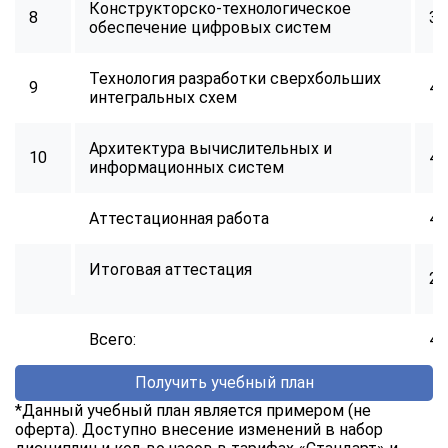
Конструкторско-технологическое
8
34
обеспечение цифровых систем
Технология разработки сверхбольших
9
40
интегральных схем
Архитектура вычислительных и
10
40
информационных систем
Аттестационная работа
40
Итоговая аттестация
2
Всего:
40
Получить учебный план
*Данный учебный план является примером (не
оферта). Доступно внесение изменений в набор