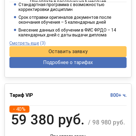
При оплате в рассрочку на 6 месяцев
Стандартная программа с возможностью
3 849 руб.
корректировки дисциплин
/ 6 415 руб.
Срок отправки оригиналов документов после
окончания обучения – 5 календарных дней
При оплате в рассрочку на 12 месяцев
Внесение данных об обучении в ФИС ФРДО – 14
календарных дней с даты выдачи диплома
Смотреть еще
(3)
Оставить заявку
Подробнее о тарифах
Тариф VIP
800+ ч.
- 40%
59 380 руб.
/ 98 980 руб.