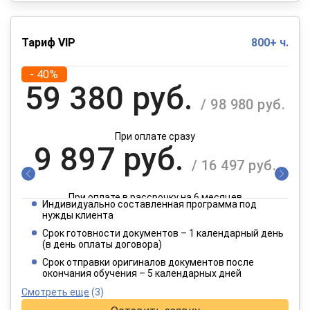
Тариф VIP
800+ ч.
- 40%
59 380 руб.
/ 98 980 руб.
При оплате сразу
9 897 руб.
/ 16 497 руб.
При оплате в рассрочку на 6 месяцев
Индивидуально составленная программа под
4 949 руб.
нужды клиента
/ 8 249 руб.
Срок готовности документов – 1 календарный день
(в день оплаты договора)
При оплате в рассрочку на 12 месяцев
Срок отправки оригиналов документов после
окончания обучения – 5 календарных дней
Смотреть еще
(3)