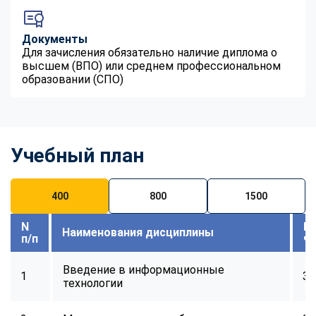
Документы
Для зачисления обязательно наличие диплома о
высшем (ВПО) или среднем профессиональном
образовании (СПО)
Учебный план
400
800
1500
N
В
Наименования дисциплины
п/п
ч
Введение в информационные
1
32
технологии