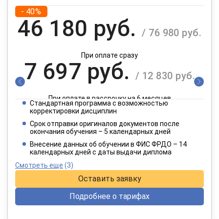
- 40%
46 180 руб.
/ 76 980 руб.
При оплате сразу
7 697 руб.
/ 12 830 руб.
При оплате в рассрочку на 6 месяцев
Стандартная программа с возможностью
3 849 руб.
корректировки дисциплин
/ 6 415 руб.
Срок отправки оригиналов документов после
окончания обучения – 5 календарных дней
При оплате в рассрочку на 12 месяцев
Внесение данных об обучении в ФИС ФРДО – 14
календарных дней с даты выдачи диплома
Смотреть еще
(3)
Оставить заявку
Подробнее о тарифах