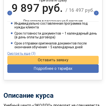
При оплате сразу
9 897 руб.
/ 16 497 руб.
При оплате в рассрочку на 6 месяцев
Индивидуально составленная программа под
4 949 руб.
нужды клиента
/ 8 249 руб.
Срок готовности документов – 1 календарный день
(в день оплаты договора)
При оплате в рассрочку на 12 месяцев
Срок отправки оригиналов документов после
окончания обучения – 5 календарных дней
Смотреть еще
(3)
Оставить заявку
Подробнее о тарифах
Описание курса
Учебный центр «ЭКОДПО» проводит на специалиста