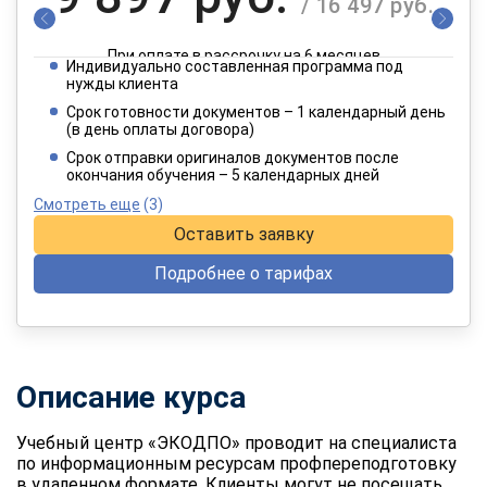
/ 16 497 руб.
При оплате в рассрочку на 6 месяцев
Индивидуально составленная программа под
4 949 руб.
нужды клиента
/ 8 249 руб.
Срок готовности документов – 1 календарный день
(в день оплаты договора)
При оплате в рассрочку на 12 месяцев
Срок отправки оригиналов документов после
окончания обучения – 5 календарных дней
Смотреть еще
(3)
Оставить заявку
Подробнее о тарифах
Описание курса
Учебный центр «ЭКОДПО» проводит на специалиста
по информационным ресурсам профпереподготовку
в удаленном формате. Клиенты могут не посещать