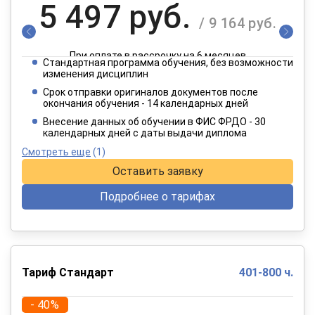
5 497 руб.
/ 9 164 руб.
При оплате в рассрочку на 6 месяцев
Стандартная программа обучения, без возможности
2 749 руб.
изменения дисциплин
/ 4 582 руб.
Срок отправки оригиналов документов после
окончания обучения - 14 календарных дней
При оплате в рассрочку на 12 месяцев
Внесение данных об обучении в ФИС ФРДО - 30
календарных дней с даты выдачи диплома
Смотреть еще
(1)
Оставить заявку
Подробнее о тарифах
Тариф Стандарт
401-800 ч.
- 40%