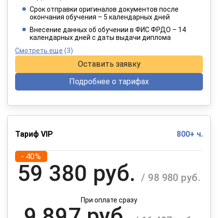
/ 6 415 руб.
Срок отправки оригиналов документов после
окончания обучения – 5 календарных дней
При оплате в рассрочку на 12 месяцев
Внесение данных об обучении в ФИС ФРДО – 14
календарных дней с даты выдачи диплома
Смотреть еще
(3)
Оставить заявку
Подробнее о тарифах
Тариф VIP
800+ ч.
- 40%
59 380 руб.
/ 98 980 руб.
При оплате сразу
9 897 руб.