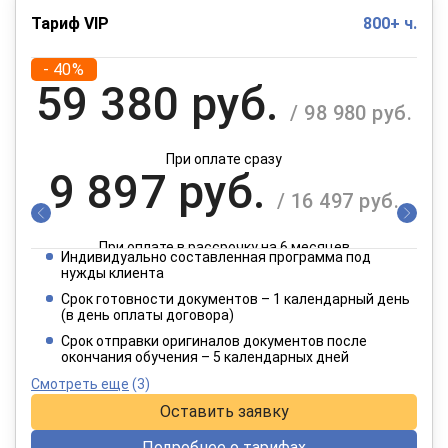
Тариф VIP
800+ ч.
- 40%
59 380 руб.
/ 98 980 руб.
При оплате сразу
9 897 руб.
/ 16 497 руб.
При оплате в рассрочку на 6 месяцев
Индивидуально составленная программа под
4 949 руб.
нужды клиента
/ 8 249 руб.
Срок готовности документов – 1 календарный день
(в день оплаты договора)
При оплате в рассрочку на 12 месяцев
Срок отправки оригиналов документов после
окончания обучения – 5 календарных дней
Смотреть еще
(3)
Оставить заявку
Подробнее о тарифах