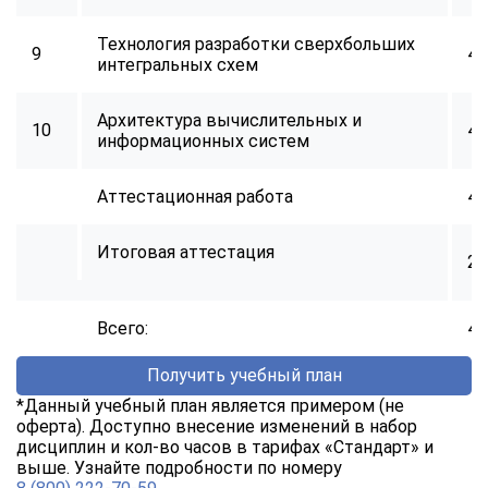
Технология разработки сверхбольших
9
40
интегральных схем
Архитектура вычислительных и
10
40
информационных систем
Аттестационная работа
40
Итоговая аттестация
2
Всего:
40
Получить учебный план
*Данный учебный план является примером (не
оферта). Доступно внесение изменений в набор
дисциплин и кол-во часов в тарифах «Стандарт» и
выше. Узнайте подробности по номеру