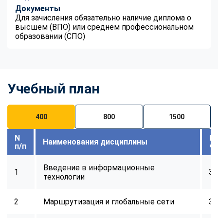
Документы
Для зачисления обязательно наличие диплома о
высшем (ВПО) или среднем профессиональном
образовании (СПО)
Учебный план
400
800
1500
N
В
Наименования дисциплины
п/п
ч
Введение в информационные
1
32
технологии
2
Маршрутизация и глобальные сети
32