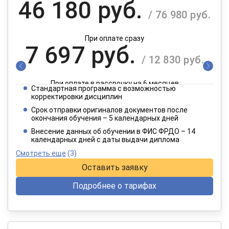
46 180 руб.
/ 76 980 руб.
При оплате сразу
7 697 руб.
/ 12 830 руб.
При оплате в рассрочку на 6 месяцев
Стандартная программа с возможностью
3 849 руб.
корректировки дисциплин
/ 6 415 руб.
Срок отправки оригиналов документов после
окончания обучения – 5 календарных дней
При оплате в рассрочку на 12 месяцев
Внесение данных об обучении в ФИС ФРДО – 14
календарных дней с даты выдачи диплома
Смотреть еще
(3)
Оставить заявку
Подробнее о тарифах