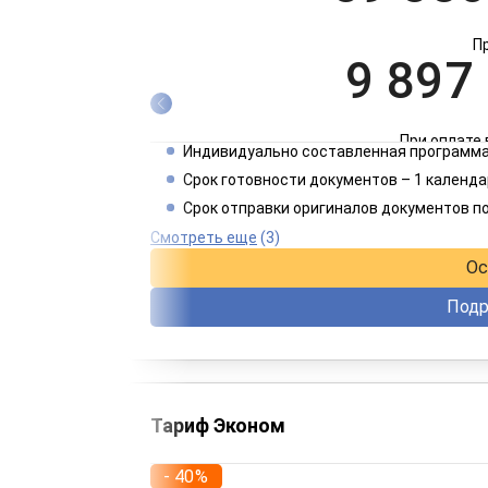
П
9 897
При оплате 
Индивидуально составленная программа
4 949
Срок готовности документов – 1 календа
Срок отправки оригиналов документов п
При оплате 
Смотреть еще
(3)
Ос
Подр
Тариф Эконом
- 40%