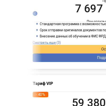
П
7 697
При оплате 
Стандартная программа с возможностью
3 849
Срок отправки оригиналов документов п
Внесение данных об обучении в ФИС ФРД
При оплате 
Смотреть еще
(3)
Ос
Подр
Тариф VIP
- 40%
59 380