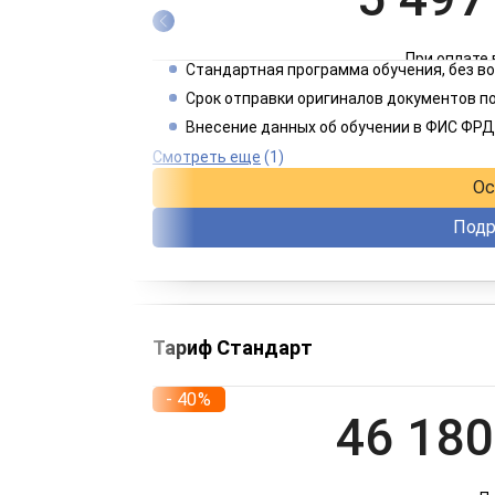
При оплате 
Стандартная программа обучения, без 
2 749
Срок отправки оригиналов документов по
Внесение данных об обучении в ФИС ФРД
При оплате 
Смотреть еще
(1)
Ос
Подр
Тариф Стандарт
- 40%
46 180