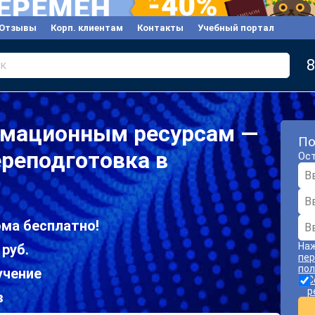
Отзывы
Корп. клиентам
Контакты
Учебный портал
8
к
рмационным ресурсам —
По
реподготовка в
Ост
ома бесплатно!
Наж
 руб.
пер
пол
учение
С
р
в