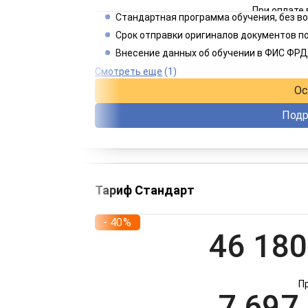
При оплате 
Стандартная программа обучения, без 
2 749
Срок отправки оригиналов документов по
Внесение данных об обучении в ФИС ФРД
При оплате 
Смотреть еще
(1)
Ос
Подр
Тариф Стандарт
- 40%
46 180
П
7 697