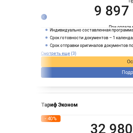
П
9 897
При оплате 
Индивидуально составленная программа
4 949
Срок готовности документов – 1 календа
Срок отправки оригиналов документов п
При оплате 
Смотреть еще
(3)
Ос
Подр
Тариф Эконом
- 40%
32 980