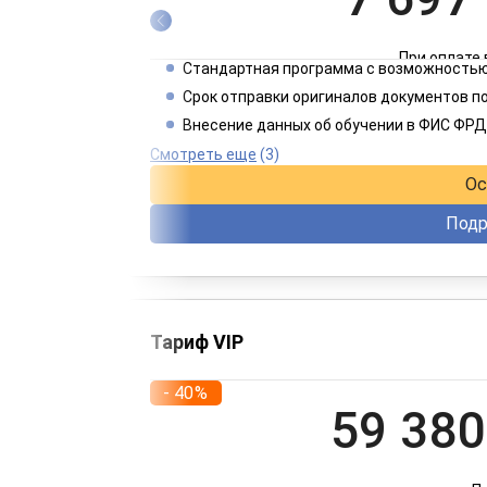
При оплате 
Стандартная программа с возможностью
3 849
Срок отправки оригиналов документов п
Внесение данных об обучении в ФИС ФРД
При оплате 
Смотреть еще
(3)
Ос
Подр
Тариф VIP
- 40%
59 380