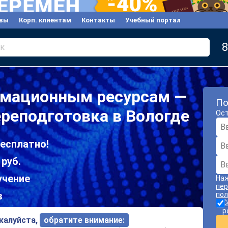
вы
Корп. клиентам
Контакты
Учебный портал
8
к
рмационным ресурсам —
По
реподготовка в Вологде
Ост
есплатно!
 руб.
учение
Наж
пер
в
пол
С
р
ожалуйста,
обратите внимание: