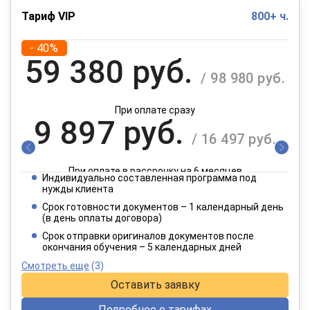
Тариф VIP
800+ ч.
- 40%
59 380 руб.
/ 98 980 руб.
При оплате сразу
9 897 руб.
/ 16 497 руб.
При оплате в рассрочку на 6 месяцев
Индивидуально составленная программа под
4 949 руб.
нужды клиента
/ 8 249 руб.
Срок готовности документов – 1 календарный день
(в день оплаты договора)
При оплате в рассрочку на 12 месяцев
Срок отправки оригиналов документов после
окончания обучения – 5 календарных дней
Смотреть еще
(3)
Оставить заявку
Подробнее о тарифах