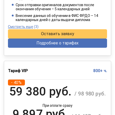
/ 6 415 руб.
Срок отправки оригиналов документов после
окончания обучения – 5 календарных дней
При оплате в рассрочку на 12 месяцев
Внесение данных об обучении в ФИС ФРДО – 14
календарных дней с даты выдачи диплома
Смотреть еще
(3)
Оставить заявку
Подробнее о тарифах
Тариф VIP
800+ ч.
- 40%
59 380 руб.
/ 98 980 руб.
При оплате сразу
9 897 руб.