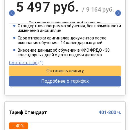
5 497 руб.
/ 9 164 руб.
При оплате в рассрочку на 6 месяцев
Стандартная программа обучения, без возможности
2 749 руб.
изменения дисциплин
/ 4 582 руб.
Срок отправки оригиналов документов после
окончания обучения - 14 календарных дней
При оплате в рассрочку на 12 месяцев
Внесение данных об обучении в ФИС ФРДО - 30
календарных дней с даты выдачи диплома
Смотреть еще
(1)
Оставить заявку
Подробнее о тарифах
Тариф Стандарт
401-800 ч.
- 40%