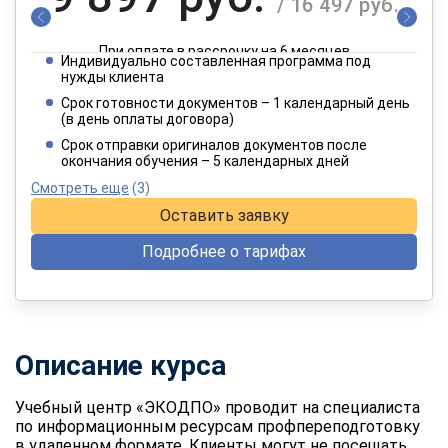
/ 16 497 руб.
При оплате в рассрочку на 6 месяцев
Индивидуально составленная программа под
4 949 руб.
нужды клиента
/ 8 249 руб.
Срок готовности документов – 1 календарный день
(в день оплаты договора)
При оплате в рассрочку на 12 месяцев
Срок отправки оригиналов документов после
окончания обучения – 5 календарных дней
Смотреть еще
(3)
Оставить заявку
Подробнее о тарифах
Описание курса
Учебный центр «ЭКОДПО» проводит на специалиста
по информационным ресурсам профпереподготовку
в удаленном формате. Клиенты могут не посещать