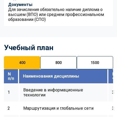
Документы
Для зачисления обязательно наличие диплома о
высшем (ВПО) или среднем профессиональном
образовании (СПО)
Учебный план
400
800
1500
N
В
Наименования дисциплины
п/п
ч
Введение в информационные
1
32
технологии
2
Маршрутизация и глобальные сети
32