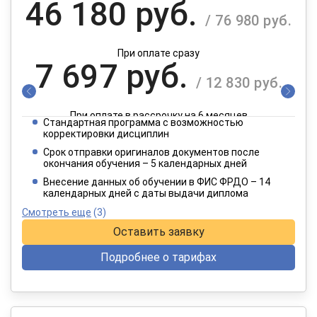
46 180 руб.
/ 76 980 руб.
При оплате сразу
7 697 руб.
/ 12 830 руб.
При оплате в рассрочку на 6 месяцев
Стандартная программа с возможностью
3 849 руб.
корректировки дисциплин
/ 6 415 руб.
Срок отправки оригиналов документов после
окончания обучения – 5 календарных дней
При оплате в рассрочку на 12 месяцев
Внесение данных об обучении в ФИС ФРДО – 14
календарных дней с даты выдачи диплома
Смотреть еще
(3)
Оставить заявку
Подробнее о тарифах