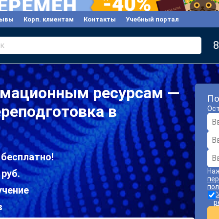
зывы
Корп. клиентам
Контакты
Учебный портал
8
к
рмационным ресурсам —
По
реподготовка в
Ост
 бесплатно!
Наж
 руб.
пер
пол
учение
С
р
в