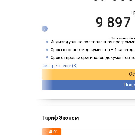
П
9 897
При оплате 
Индивидуально составленная программа
4 949
Срок готовности документов – 1 календа
Срок отправки оригиналов документов п
При оплате 
Смотреть еще
(3)
Ос
Подр
Тариф Эконом
- 40%