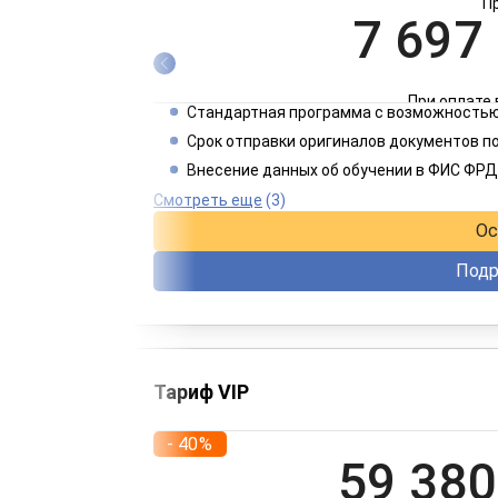
П
7 697
При оплате 
Стандартная программа с возможностью
3 849
Срок отправки оригиналов документов п
Внесение данных об обучении в ФИС ФРД
При оплате 
Смотреть еще
(3)
Ос
Подр
Тариф VIP
- 40%
59 380