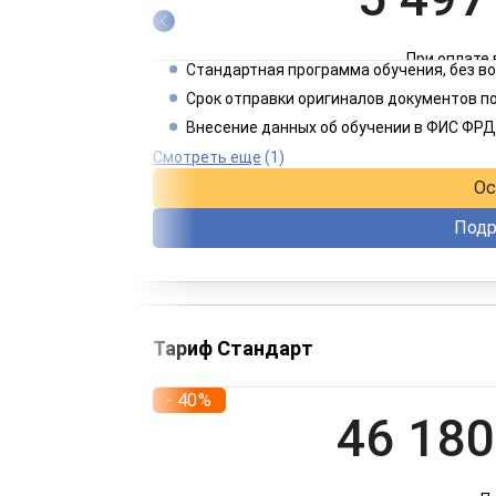
При оплате 
Стандартная программа обучения, без 
2 749
Срок отправки оригиналов документов по
Внесение данных об обучении в ФИС ФРД
При оплате 
Смотреть еще
(1)
Ос
Подр
Тариф Стандарт
- 40%
46 180