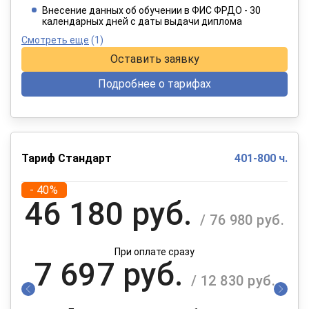
При оплате в рассрочку на 12 месяцев
Внесение данных об обучении в ФИС ФРДО - 30
календарных дней с даты выдачи диплома
Смотреть еще
(1)
Оставить заявку
Подробнее о тарифах
Тариф Стандарт
401-800 ч.
- 40%
46 180 руб.
/ 76 980 руб.
При оплате сразу
7 697 руб.
/ 12 830 руб.