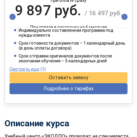
При оплате сразу
9 897 руб.
/ 16 497 руб.
При оплате в рассрочку на 6 месяцев
Индивидуально составленная программа под
4 949 руб.
нужды клиента
/ 8 249 руб.
Срок готовности документов – 1 календарный день
(в день оплаты договора)
При оплате в рассрочку на 12 месяцев
Срок отправки оригиналов документов после
окончания обучения – 5 календарных дней
Смотреть еще
(3)
Оставить заявку
Подробнее о тарифах
Описание курса
Учебный центр «ЭКОДПО» проводит на специалиста