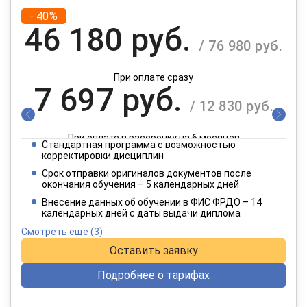
- 40%
46 180 руб.
/ 76 980 руб.
При оплате сразу
7 697 руб.
/ 12 830 руб.
При оплате в рассрочку на 6 месяцев
Стандартная программа с возможностью
3 849 руб.
корректировки дисциплин
/ 6 415 руб.
Срок отправки оригиналов документов после
окончания обучения – 5 календарных дней
При оплате в рассрочку на 12 месяцев
Внесение данных об обучении в ФИС ФРДО – 14
календарных дней с даты выдачи диплома
Смотреть еще
(3)
Оставить заявку
Подробнее о тарифах