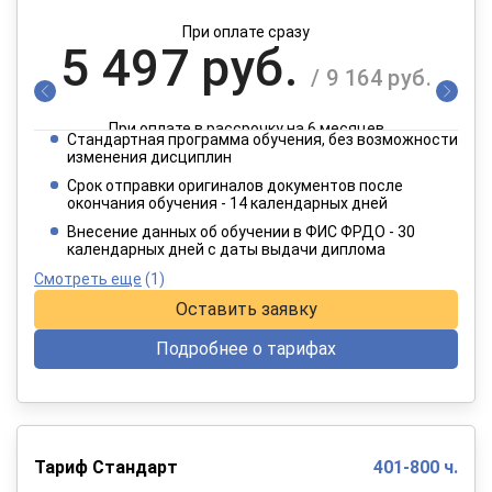
При оплате сразу
5 497 руб.
/ 9 164 руб.
При оплате в рассрочку на 6 месяцев
Стандартная программа обучения, без возможности
2 749 руб.
изменения дисциплин
/ 4 582 руб.
Срок отправки оригиналов документов после
окончания обучения - 14 календарных дней
При оплате в рассрочку на 12 месяцев
Внесение данных об обучении в ФИС ФРДО - 30
календарных дней с даты выдачи диплома
Смотреть еще
(1)
Оставить заявку
Подробнее о тарифах
Тариф Стандарт
401-800 ч.