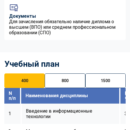
Документы
Для зачисления обязательно наличие диплома о
высшем (ВПО) или среднем профессиональном
образовании (СПО)
Учебный план
400
800
1500
N
В
Наименования дисциплины
п/п
ч
Введение в информационные
1
32
технологии