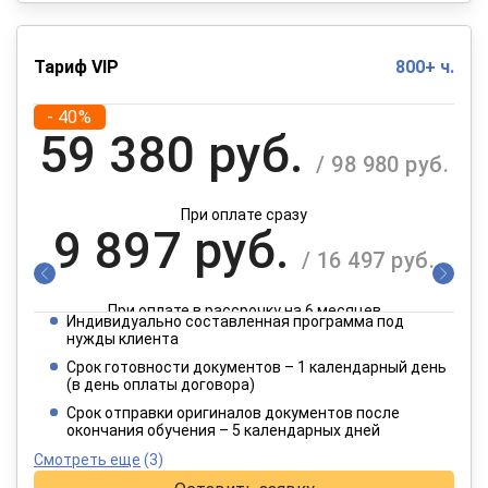
Тариф VIP
800+ ч.
- 40%
59 380 руб.
/ 98 980 руб.
При оплате сразу
9 897 руб.
/ 16 497 руб.
При оплате в рассрочку на 6 месяцев
Индивидуально составленная программа под
4 949 руб.
нужды клиента
/ 8 249 руб.
Срок готовности документов – 1 календарный день
(в день оплаты договора)
При оплате в рассрочку на 12 месяцев
Срок отправки оригиналов документов после
окончания обучения – 5 календарных дней
Смотреть еще
(3)