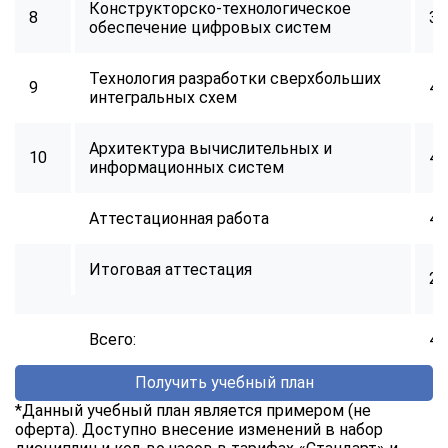
Конструкторско-технологическое
8
34
обеспечение цифровых систем
Технология разработки сверхбольших
9
40
интегральных схем
Архитектура вычислительных и
10
40
информационных систем
Аттестационная работа
40
Итоговая аттестация
2
Всего:
40
Получить учебный план
*Данный учебный план является примером (не
оферта). Доступно внесение изменений в набор