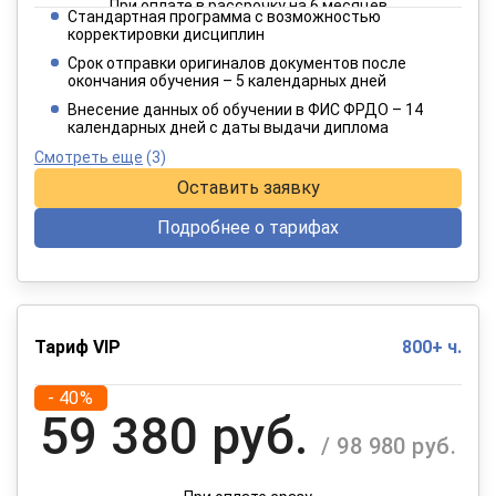
При оплате в рассрочку на 6 месяцев
Стандартная программа с возможностью
3 849 руб.
корректировки дисциплин
/ 6 415 руб.
Срок отправки оригиналов документов после
окончания обучения – 5 календарных дней
При оплате в рассрочку на 12 месяцев
Внесение данных об обучении в ФИС ФРДО – 14
календарных дней с даты выдачи диплома
Смотреть еще
(3)
Оставить заявку
Подробнее о тарифах
Тариф VIP
800+ ч.
- 40%
59 380 руб.
/ 98 980 руб.