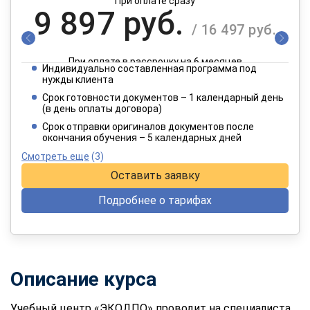
При оплате сразу
9 897 руб.
/ 16 497 руб.
При оплате в рассрочку на 6 месяцев
Индивидуально составленная программа под
4 949 руб.
нужды клиента
/ 8 249 руб.
Срок готовности документов – 1 календарный день
(в день оплаты договора)
При оплате в рассрочку на 12 месяцев
Срок отправки оригиналов документов после
окончания обучения – 5 календарных дней
Смотреть еще
(3)
Оставить заявку
Подробнее о тарифах
Описание курса
Учебный центр «ЭКОДПО» проводит на специалиста