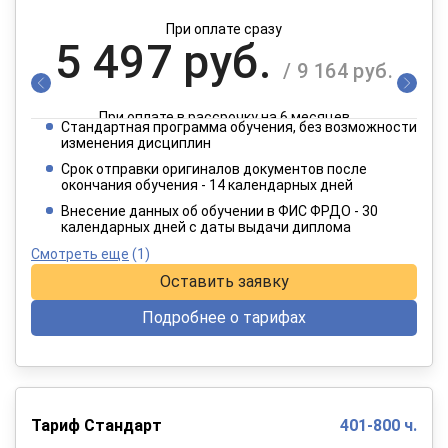
При оплате сразу
5 497 руб.
/ 9 164 руб.
При оплате в рассрочку на 6 месяцев
Стандартная программа обучения, без возможности
2 749 руб.
изменения дисциплин
/ 4 582 руб.
Срок отправки оригиналов документов после
окончания обучения - 14 календарных дней
При оплате в рассрочку на 12 месяцев
Внесение данных об обучении в ФИС ФРДО - 30
календарных дней с даты выдачи диплома
Смотреть еще
(1)
Оставить заявку
Подробнее о тарифах
Тариф Стандарт
401-800 ч.