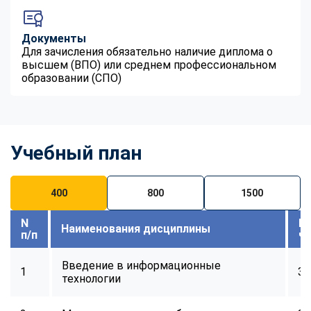
Документы
Для зачисления обязательно наличие диплома о
высшем (ВПО) или среднем профессиональном
образовании (СПО)
Учебный план
400
800
1500
N
В
Наименования дисциплины
п/п
ч
Введение в информационные
1
32
технологии