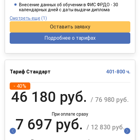
При оплате в рассрочку на 12 месяцев
Внесение данных об обучении в ФИС ФРДО - 30
календарных дней с даты выдачи диплома
Смотреть еще
(1)
Оставить заявку
Подробнее о тарифах
Тариф Стандарт
401-800 ч.
- 40%
46 180 руб.
/ 76 980 руб.
При оплате сразу
7 697 руб.
/ 12 830 руб.