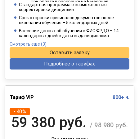
При оплате в рассрочку на 6 месяцев
Стандартная программа с возможностью
3 849 руб.
корректировки дисциплин
/ 6 415 руб.
Срок отправки оригиналов документов после
окончания обучения – 5 календарных дней
При оплате в рассрочку на 12 месяцев
Внесение данных об обучении в ФИС ФРДО – 14
календарных дней с даты выдачи диплома
Смотреть еще
(3)
Оставить заявку
Подробнее о тарифах
Тариф VIP
800+ ч.
- 40%
59 380 руб.
/ 98 980 руб.