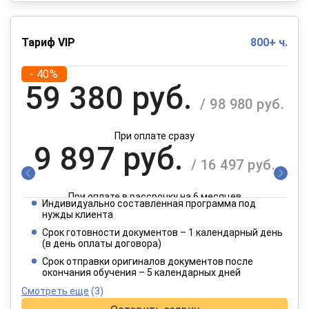
Тариф VIP
800+ ч.
- 40%
59 380 руб.
/ 98 980 руб.
При оплате сразу
9 897 руб.
/ 16 497 руб.
При оплате в рассрочку на 6 месяцев
Индивидуально составленная программа под
4 949 руб.
нужды клиента
/ 8 249 руб.
Срок готовности документов – 1 календарный день
(в день оплаты договора)
При оплате в рассрочку на 12 месяцев
Срок отправки оригиналов документов после
окончания обучения – 5 календарных дней
Смотреть еще
(3)