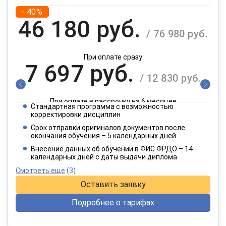
- 40%
46 180 руб.
/ 76 980 руб.
При оплате сразу
7 697 руб.
/ 12 830 руб.
При оплате в рассрочку на 6 месяцев
Стандартная программа с возможностью
3 849 руб.
корректировки дисциплин
/ 6 415 руб.
Срок отправки оригиналов документов после
окончания обучения – 5 календарных дней
При оплате в рассрочку на 12 месяцев
Внесение данных об обучении в ФИС ФРДО – 14
календарных дней с даты выдачи диплома
Смотреть еще
(3)
Оставить заявку
Подробнее о тарифах