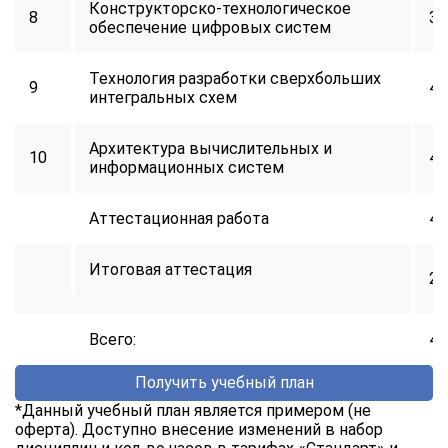
Конструкторско-технологическое
8
34
обеспечение цифровых систем
Технология разработки сверхбольших
9
40
интегральных схем
Архитектура вычислительных и
10
40
информационных систем
Аттестационная работа
40
Итоговая аттестация
2
Всего:
40
Получить учебный план
*Данный учебный план является примером (не
оферта). Доступно внесение изменений в набор