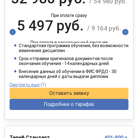
/ 54 980 руб.
При оплате сразу
5 497 руб.
/ 9 164 руб.
При оплате в рассрочку на 6 месяцев
Стандартная программа обучения, без возможности
2 749 руб.
изменения дисциплин
/ 4 582 руб.
Срок отправки оригиналов документов после
окончания обучения - 14 календарных дней
При оплате в рассрочку на 12 месяцев
Внесение данных об обучении в ФИС ФРДО - 30
календарных дней с даты выдачи диплома
Смотреть еще
(1)
Оставить заявку
Подробнее о тарифах
Тариф Стандарт
401-800 ч.