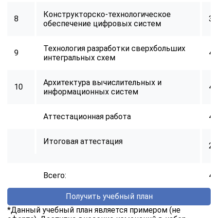
Конструкторско-технологическое
8
34
обеспечение цифровых систем
Технология разработки сверхбольших
9
40
интегральных схем
Архитектура вычислительных и
10
40
информационных систем
Аттестационная работа
40
Итоговая аттестация
2
Всего:
40
Получить учебный план
*Данный учебный план является примером (не