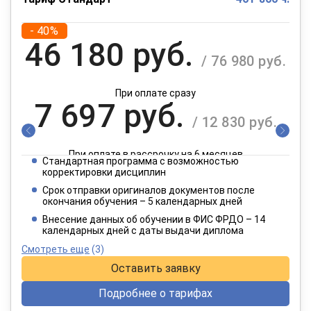
- 40%
46 180 руб.
/ 76 980 руб.
При оплате сразу
7 697 руб.
/ 12 830 руб.
При оплате в рассрочку на 6 месяцев
Стандартная программа с возможностью
3 849 руб.
корректировки дисциплин
/ 6 415 руб.
Срок отправки оригиналов документов после
окончания обучения – 5 календарных дней
При оплате в рассрочку на 12 месяцев
Внесение данных об обучении в ФИС ФРДО – 14
календарных дней с даты выдачи диплома
Смотреть еще
(3)
Оставить заявку
Подробнее о тарифах