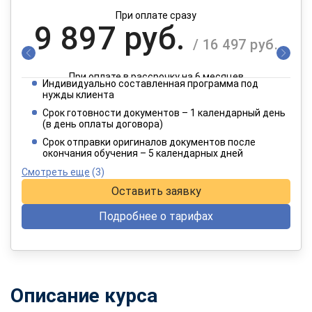
При оплате сразу
9 897 руб.
/ 16 497 руб.
При оплате в рассрочку на 6 месяцев
Индивидуально составленная программа под
4 949 руб.
нужды клиента
/ 8 249 руб.
Срок готовности документов – 1 календарный день
(в день оплаты договора)
При оплате в рассрочку на 12 месяцев
Срок отправки оригиналов документов после
окончания обучения – 5 календарных дней
Смотреть еще
(3)
Оставить заявку
Подробнее о тарифах
Описание курса