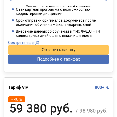
При оплате в рассрочку на 6 месяцев
Стандартная программа с возможностью
3 849 руб.
корректировки дисциплин
/ 6 415 руб.
Срок отправки оригиналов документов после
окончания обучения – 5 календарных дней
При оплате в рассрочку на 12 месяцев
Внесение данных об обучении в ФИС ФРДО – 14
календарных дней с даты выдачи диплома
Смотреть еще
(3)
Оставить заявку
Подробнее о тарифах
Тариф VIP
800+ ч.
- 40%
59 380 руб.
/ 98 980 руб.