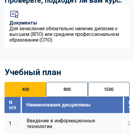
Проверьте, подходит ли вам курс:
Документы
Для зачисления обязательно наличие диплома о
высшем (ВПО) или среднем профессиональном
образовании (СПО)
Учебный план
400
800
1500
N
В
Наименования дисциплины
п/п
ч
Введение в информационные
1
32
технологии