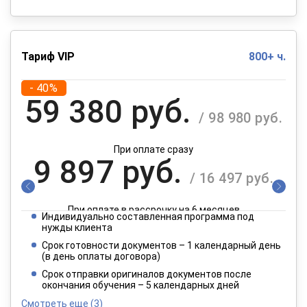
Тариф VIP
800+ ч.
- 40%
59 380 руб.
/ 98 980 руб.
При оплате сразу
9 897 руб.
/ 16 497 руб.
При оплате в рассрочку на 6 месяцев
Индивидуально составленная программа под
4 949 руб.
нужды клиента
/ 8 249 руб.
Срок готовности документов – 1 календарный день
(в день оплаты договора)
При оплате в рассрочку на 12 месяцев
Срок отправки оригиналов документов после
окончания обучения – 5 календарных дней
Смотреть еще
(3)