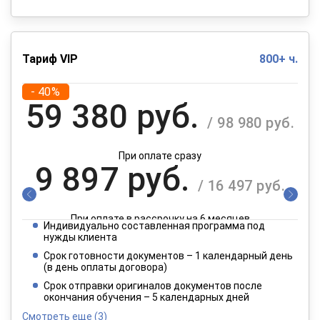
Тариф VIP
800+ ч.
- 40%
59 380 руб.
/ 98 980 руб.
При оплате сразу
9 897 руб.
/ 16 497 руб.
При оплате в рассрочку на 6 месяцев
Индивидуально составленная программа под
4 949 руб.
нужды клиента
/ 8 249 руб.
Срок готовности документов – 1 календарный день
(в день оплаты договора)
При оплате в рассрочку на 12 месяцев
Срок отправки оригиналов документов после
окончания обучения – 5 календарных дней
Смотреть еще
(3)