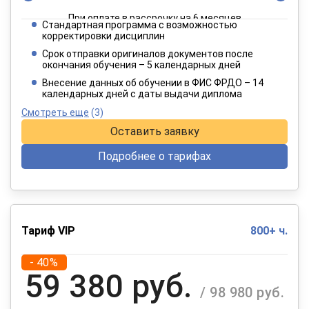
При оплате в рассрочку на 6 месяцев
Стандартная программа с возможностью
3 849 руб.
корректировки дисциплин
/ 6 415 руб.
Срок отправки оригиналов документов после
окончания обучения – 5 календарных дней
При оплате в рассрочку на 12 месяцев
Внесение данных об обучении в ФИС ФРДО – 14
календарных дней с даты выдачи диплома
Смотреть еще
(3)
Оставить заявку
Подробнее о тарифах
Тариф VIP
800+ ч.
- 40%
59 380 руб.
/ 98 980 руб.