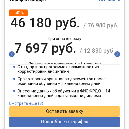
- 40%
46 180 руб.
/ 76 980 руб.
При оплате сразу
7 697 руб.
/ 12 830 руб.
При оплате в рассрочку на 6 месяцев
Стандартная программа с возможностью
3 849 руб.
корректировки дисциплин
/ 6 415 руб.
Срок отправки оригиналов документов после
окончания обучения – 5 календарных дней
При оплате в рассрочку на 12 месяцев
Внесение данных об обучении в ФИС ФРДО – 14
календарных дней с даты выдачи диплома
Смотреть еще
(3)
Оставить заявку
Подробнее о тарифах