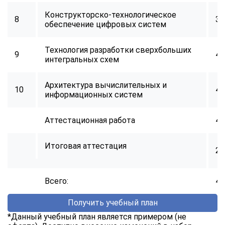
Конструкторско-технологическое
8
34
обеспечение цифровых систем
Технология разработки сверхбольших
9
40
интегральных схем
Архитектура вычислительных и
10
40
информационных систем
Аттестационная работа
40
Итоговая аттестация
2
Всего:
40
Получить учебный план
*Данный учебный план является примером (не