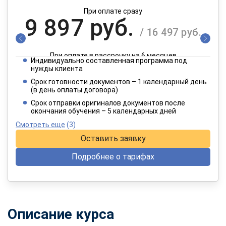
При оплате сразу
9 897 руб.
/ 16 497 руб.
При оплате в рассрочку на 6 месяцев
Индивидуально составленная программа под
4 949 руб.
нужды клиента
/ 8 249 руб.
Срок готовности документов – 1 календарный день
(в день оплаты договора)
При оплате в рассрочку на 12 месяцев
Срок отправки оригиналов документов после
окончания обучения – 5 календарных дней
Смотреть еще
(3)
Оставить заявку
Подробнее о тарифах
Описание курса