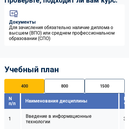
Проверьте, подходит ли вам курс:
Документы
Для зачисления обязательно наличие диплома о
высшем (ВПО) или среднем профессиональном
образовании (СПО)
Учебный план
400
800
1500
N
В
Наименования дисциплины
п/п
ч
Введение в информационные
1
32
технологии