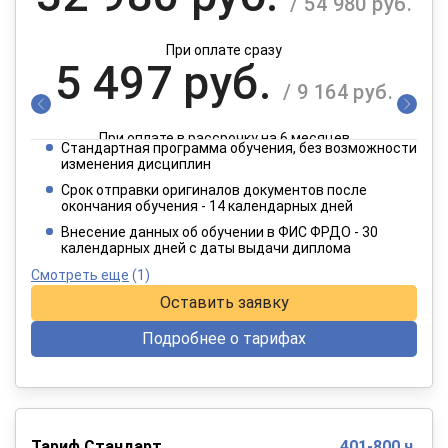
/ 54 980 руб.
При оплате сразу
5 497 руб.
/ 9 164 руб.
При оплате в рассрочку на 6 месяцев
Стандартная программа обучения, без возможности
2 749 руб.
изменения дисциплин
/ 4 582 руб.
Срок отправки оригиналов документов после
окончания обучения - 14 календарных дней
При оплате в рассрочку на 12 месяцев
Внесение данных об обучении в ФИС ФРДО - 30
календарных дней с даты выдачи диплома
Смотреть еще
(1)
Оставить заявку
Подробнее о тарифах
Тариф Стандарт
401-800 ч.