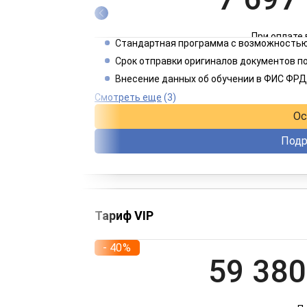
При оплате 
Стандартная программа с возможностью
3 849
Срок отправки оригиналов документов п
Внесение данных об обучении в ФИС ФРД
При оплате 
Смотреть еще
(3)
Ос
Подр
Тариф VIP
- 40%
59 380