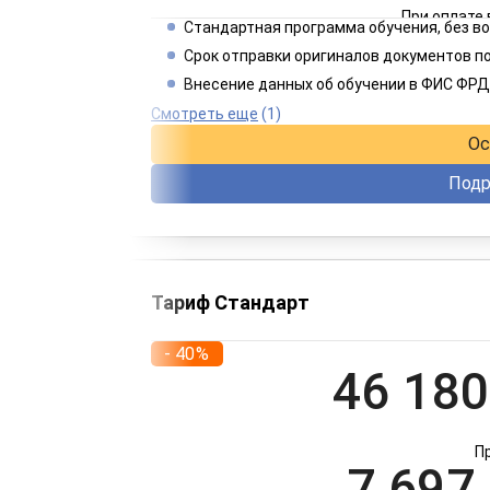
При оплате 
Стандартная программа обучения, без 
2 749
Срок отправки оригиналов документов по
Внесение данных об обучении в ФИС ФРД
При оплате 
Смотреть еще
(1)
Ос
Подр
Тариф Стандарт
- 40%
46 180
П
7 697