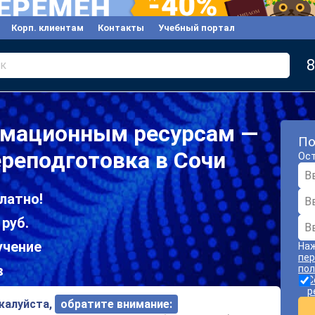
Корп. клиентам
Контакты
Учебный портал
8
к
рмационным ресурсам —
По
реподготовка в Сочи
Ост
латно!
 руб.
учение
Наж
пер
в
пол
С
р
ожалуйста,
обратите внимание: