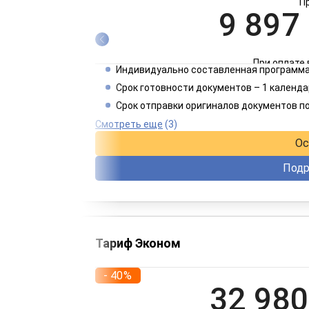
П
9 897
При оплате 
Индивидуально составленная программа
4 949
Срок готовности документов – 1 календа
Срок отправки оригиналов документов п
При оплате 
Смотреть еще
(3)
Ос
Подр
Тариф Эконом
- 40%
32 980