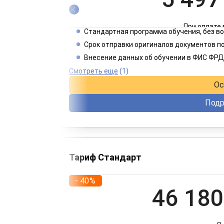
При оплате 
Стандартная программа обучения, без 
2 749
Срок отправки оригиналов документов по
Внесение данных об обучении в ФИС ФРД
При оплате 
Смотреть еще
(1)
Ос
Подр
Тариф Стандарт
- 40%
46 180