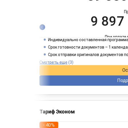
П
9 897
При оплате 
Индивидуально составленная программа
4 949
Срок готовности документов – 1 календа
Срок отправки оригиналов документов п
При оплате 
Смотреть еще
(3)
Ос
Подр
Тариф Эконом
- 40%