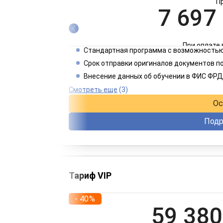
П
7 697
При оплате 
Стандартная программа с возможностью
3 849
Срок отправки оригиналов документов п
Внесение данных об обучении в ФИС ФРД
При оплате 
Смотреть еще
(3)
Ос
Подр
Тариф VIP
- 40%
59 380