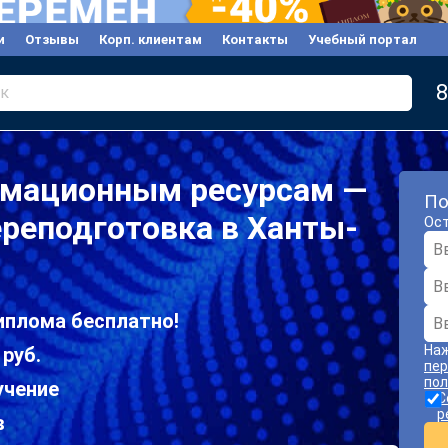
и
Отзывы
Корп. клиентам
Контакты
Учебный портал
8
к
рмационным ресурсам —
По
реподготовка в Ханты-
Ост
иплома бесплатно!
Наж
 руб.
пер
пол
учение
С
р
в