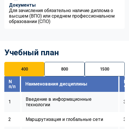
Документы
Для зачисления обязательно наличие диплома о
высшем (ВПО) или среднем профессиональном
образовании (СПО)
Учебный план
400
800
1500
N
В
Наименования дисциплины
п/п
ч
Введение в информационные
1
32
технологии
2
Маршрутизация и глобальные сети
32