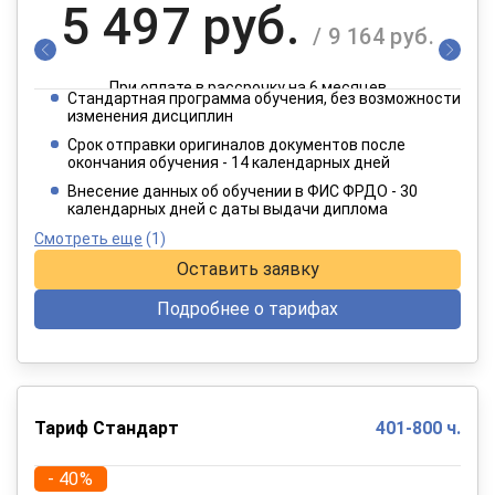
5 497 руб.
/ 9 164 руб.
При оплате в рассрочку на 6 месяцев
Стандартная программа обучения, без возможности
2 749 руб.
изменения дисциплин
/ 4 582 руб.
Срок отправки оригиналов документов после
окончания обучения - 14 календарных дней
При оплате в рассрочку на 12 месяцев
Внесение данных об обучении в ФИС ФРДО - 30
календарных дней с даты выдачи диплома
Смотреть еще
(1)
Оставить заявку
Подробнее о тарифах
Тариф Стандарт
401-800 ч.
- 40%