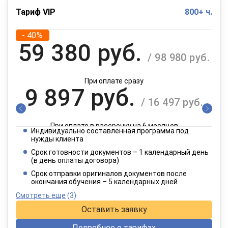
Тариф VIP
800+ ч.
- 40%
59 380 руб.
/ 98 980 руб.
При оплате сразу
9 897 руб.
/ 16 497 руб.
При оплате в рассрочку на 6 месяцев
Индивидуально составленная программа под
4 949 руб.
нужды клиента
/ 8 249 руб.
Срок готовности документов – 1 календарный день
(в день оплаты договора)
При оплате в рассрочку на 12 месяцев
Срок отправки оригиналов документов после
окончания обучения – 5 календарных дней
Смотреть еще
(3)
Оставить заявку
Подробнее о тарифах