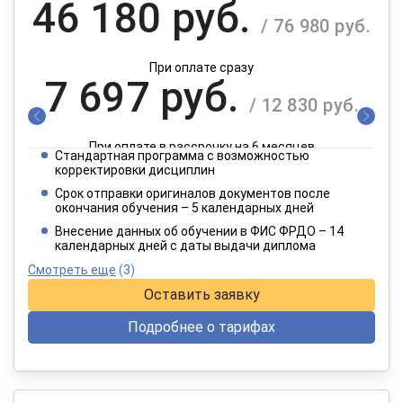
46 180 руб.
/ 76 980 руб.
При оплате сразу
7 697 руб.
/ 12 830 руб.
При оплате в рассрочку на 6 месяцев
Стандартная программа с возможностью
3 849 руб.
корректировки дисциплин
/ 6 415 руб.
Срок отправки оригиналов документов после
окончания обучения – 5 календарных дней
При оплате в рассрочку на 12 месяцев
Внесение данных об обучении в ФИС ФРДО – 14
календарных дней с даты выдачи диплома
Смотреть еще
(3)
Оставить заявку
Подробнее о тарифах