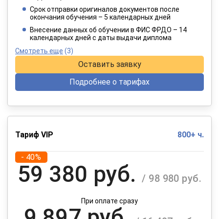
/ 6 415 руб.
Срок отправки оригиналов документов после
окончания обучения – 5 календарных дней
При оплате в рассрочку на 12 месяцев
Внесение данных об обучении в ФИС ФРДО – 14
календарных дней с даты выдачи диплома
Смотреть еще
(3)
Оставить заявку
Подробнее о тарифах
Тариф VIP
800+ ч.
- 40%
59 380 руб.
/ 98 980 руб.
При оплате сразу
9 897 руб.