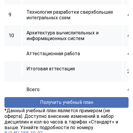
Технология разработки сверхбольших
9
40
интегральных схем
Архитектура вычислительных и
10
40
информационных систем
Аттестационная работа
40
Итоговая аттестация
2
Всего:
40
Получить учебный план
*Данный учебный план является примером (не
оферта). Доступно внесение изменений в набор
дисциплин и кол-во часов в тарифах «Стандарт» и
выше. Узнайте подробности по номеру