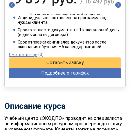
/ 16 497 руб.
При оплате в рассрочку на 6 месяцев
Индивидуально составленная программа под
4 949 руб.
нужды клиента
/ 8 249 руб.
Срок готовности документов – 1 календарный день
(в день оплаты договора)
При оплате в рассрочку на 12 месяцев
Срок отправки оригиналов документов после
окончания обучения – 5 календарных дней
Смотреть еще
(3)
Оставить заявку
Подробнее о тарифах
Описание курса
Учебный центр «ЭКОДПО» проводит на специалиста
по информационным ресурсам профпереподготовку
в удаленном формате. Клиенты могут не посещать