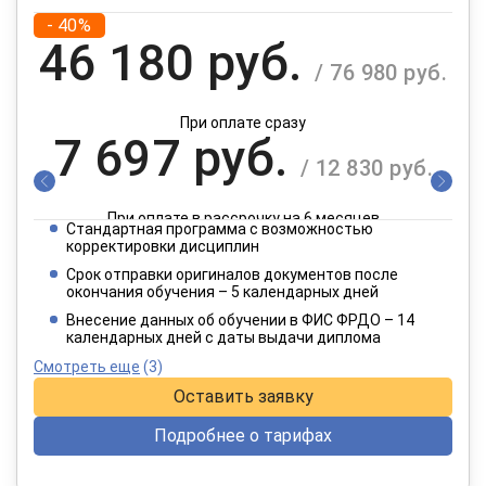
- 40%
46 180 руб.
/ 76 980 руб.
При оплате сразу
7 697 руб.
/ 12 830 руб.
При оплате в рассрочку на 6 месяцев
Стандартная программа с возможностью
3 849 руб.
корректировки дисциплин
/ 6 415 руб.
Срок отправки оригиналов документов после
окончания обучения – 5 календарных дней
При оплате в рассрочку на 12 месяцев
Внесение данных об обучении в ФИС ФРДО – 14
календарных дней с даты выдачи диплома
Смотреть еще
(3)
Оставить заявку
Подробнее о тарифах