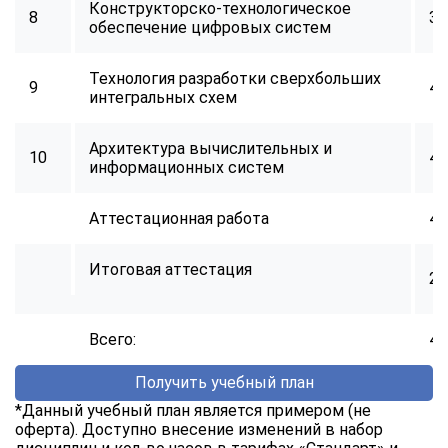
Конструкторско-технологическое
8
34
обеспечение цифровых систем
Технология разработки сверхбольших
9
40
интегральных схем
Архитектура вычислительных и
10
40
информационных систем
Аттестационная работа
40
Итоговая аттестация
2
Всего:
40
Получить учебный план
*Данный учебный план является примером (не
оферта). Доступно внесение изменений в набор