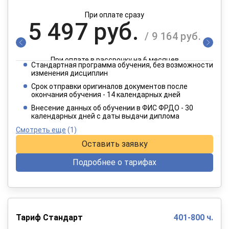
При оплате сразу
5 497 руб.
/ 9 164 руб.
При оплате в рассрочку на 6 месяцев
Стандартная программа обучения, без возможности
2 749 руб.
изменения дисциплин
/ 4 582 руб.
Срок отправки оригиналов документов после
окончания обучения - 14 календарных дней
При оплате в рассрочку на 12 месяцев
Внесение данных об обучении в ФИС ФРДО - 30
календарных дней с даты выдачи диплома
Смотреть еще
(1)
Оставить заявку
Подробнее о тарифах
Тариф Стандарт
401-800 ч.