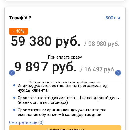
Тариф VIP
800+ ч.
- 40%
59 380 руб.
/ 98 980 руб.
При оплате сразу
9 897 руб.
/ 16 497 руб.
При оплате в рассрочку на 6 месяцев
Индивидуально составленная программа под
4 949 руб.
нужды клиента
/ 8 249 руб.
Срок готовности документов – 1 календарный день
(в день оплаты договора)
При оплате в рассрочку на 12 месяцев
Срок отправки оригиналов документов после
окончания обучения – 5 календарных дней
Смотреть еще
(3)