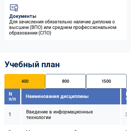
Документы
Для зачисления обязательно наличие диплома о
высшем (ВПО) или среднем профессиональном
образовании (СПО)
Учебный план
400
800
1500
N
В
Наименования дисциплины
п/п
ч
Введение в информационные
1
32
технологии