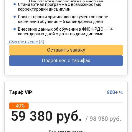
При оплате в рассрочку на 6 месяцев
Стандартная программа с возможностью
3 849 руб.
корректировки дисциплин
/ 6 415 руб.
Срок отправки оригиналов документов после
окончания обучения – 5 календарных дней
При оплате в рассрочку на 12 месяцев
Внесение данных об обучении в ФИС ФРДО – 14
календарных дней с даты выдачи диплома
Смотреть еще
(3)
Оставить заявку
Подробнее о тарифах
Тариф VIP
800+ ч.
- 40%
59 380 руб.
/ 98 980 руб.