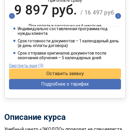
При оплате сразу
9 897 руб.
/ 16 497 руб.
При оплате в рассрочку на 6 месяцев
Индивидуально составленная программа под
4 949 руб.
нужды клиента
/ 8 249 руб.
Срок готовности документов – 1 календарный день
(в день оплаты договора)
При оплате в рассрочку на 12 месяцев
Срок отправки оригиналов документов после
окончания обучения – 5 календарных дней
Смотреть еще
(3)
Оставить заявку
Подробнее о тарифах
Описание курса
Учебный центр «ЭКОДПО» проводит на специалиста