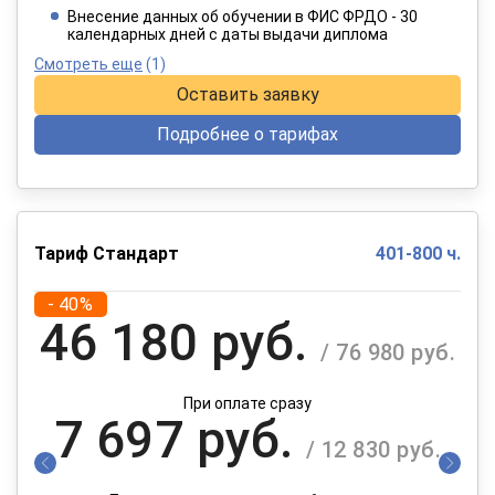
При оплате в рассрочку на 12 месяцев
Внесение данных об обучении в ФИС ФРДО - 30
календарных дней с даты выдачи диплома
Смотреть еще
(1)
Оставить заявку
Подробнее о тарифах
Тариф Стандарт
401-800 ч.
- 40%
46 180 руб.
/ 76 980 руб.
При оплате сразу
7 697 руб.
/ 12 830 руб.