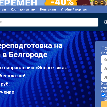
ывы
Корп. клиентам
Контакты
Учебный портал
8
к
реподготовка на
По
 в Белгороде
Ост
по направлению «Энергетика»
бесплатно!
 руб.
Наж
пер
учение
пол
С
р