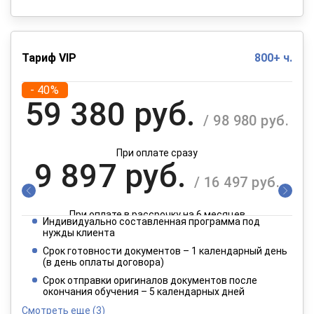
Тариф VIP
800+ ч.
- 40%
59 380 руб.
/ 98 980 руб.
При оплате сразу
9 897 руб.
/ 16 497 руб.
При оплате в рассрочку на 6 месяцев
Индивидуально составленная программа под
4 949 руб.
нужды клиента
/ 8 249 руб.
Срок готовности документов – 1 календарный день
(в день оплаты договора)
При оплате в рассрочку на 12 месяцев
Срок отправки оригиналов документов после
окончания обучения – 5 календарных дней
Смотреть еще
(3)