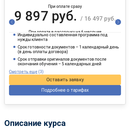
При оплате сразу
9 897 руб.
/ 16 497 руб.
При оплате в рассрочку на 6 месяцев
Индивидуально составленная программа под
4 949 руб.
нужды клиента
/ 8 249 руб.
Срок готовности документов – 1 календарный день
(в день оплаты договора)
При оплате в рассрочку на 12 месяцев
Срок отправки оригиналов документов после
окончания обучения – 5 календарных дней
Смотреть еще
(3)
Оставить заявку
Подробнее о тарифах
Описание курса