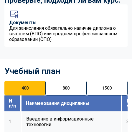
Проверьте, подходит ли вам курс:
Документы
Для зачисления обязательно наличие диплома о
высшем (ВПО) или среднем профессиональном
образовании (СПО)
Учебный план
400
800
1500
N
В
Наименования дисциплины
п/п
ч
Введение в информационные
1
32
технологии