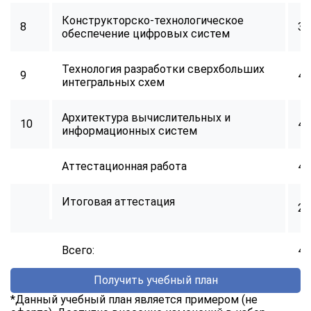
Конструкторско-технологическое
8
34
обеспечение цифровых систем
Технология разработки сверхбольших
9
40
интегральных схем
Архитектура вычислительных и
10
40
информационных систем
Аттестационная работа
40
Итоговая аттестация
2
Всего:
40
Получить учебный план
*Данный учебный план является примером (не