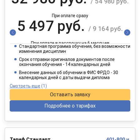
/ 54 980 руб.
При оплате сразу
5 497 руб.
/ 9 164 руб.
При оплате в рассрочку на 6 месяцев
Стандартная программа обучения, без возможности
2 749 руб.
изменения дисциплин
/ 4 582 руб.
Срок отправки оригиналов документов после
окончания обучения - 14 календарных дней
При оплате в рассрочку на 12 месяцев
Внесение данных об обучении в ФИС ФРДО - 30
календарных дней с даты выдачи диплома
Смотреть еще
(1)
Оставить заявку
Подробнее о тарифах
Тариф Стандарт
401-800 ч.