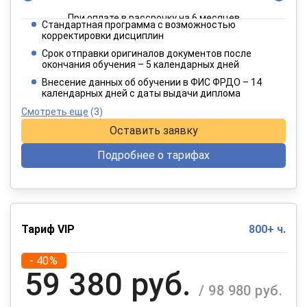
При оплате в рассрочку на 6 месяцев
Стандартная программа с возможностью
3 849 руб.
корректировки дисциплин
/ 6 415 руб.
Срок отправки оригиналов документов после
окончания обучения – 5 календарных дней
При оплате в рассрочку на 12 месяцев
Внесение данных об обучении в ФИС ФРДО – 14
календарных дней с даты выдачи диплома
Смотреть еще
(3)
Оставить заявку
Подробнее о тарифах
Тариф VIP
800+ ч.
- 40%
59 380 руб.
/ 98 980 руб.