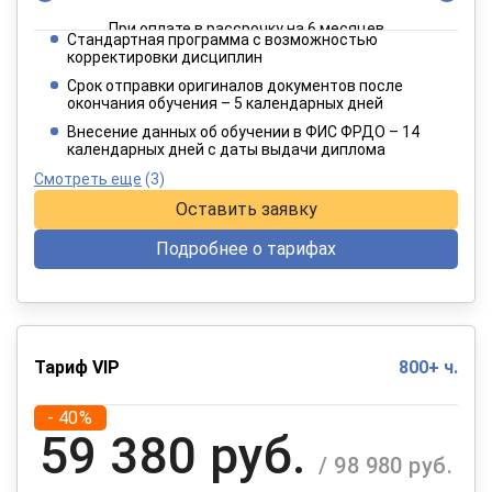
При оплате в рассрочку на 6 месяцев
Стандартная программа с возможностью
3 849 руб.
корректировки дисциплин
/ 6 415 руб.
Срок отправки оригиналов документов после
окончания обучения – 5 календарных дней
При оплате в рассрочку на 12 месяцев
Внесение данных об обучении в ФИС ФРДО – 14
календарных дней с даты выдачи диплома
Смотреть еще
(3)
Оставить заявку
Подробнее о тарифах
Тариф VIP
800+ ч.
- 40%
59 380 руб.
/ 98 980 руб.