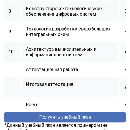
Конструкторско-технологическое
8
34
обеспечение цифровых систем
Технология разработки сверхбольших
9
40
интегральных схем
Архитектура вычислительных и
10
40
информационных систем
Аттестационная работа
40
Итоговая аттестация
2
Всего:
40
Получить учебный план
*Данный учебный план является примером (не