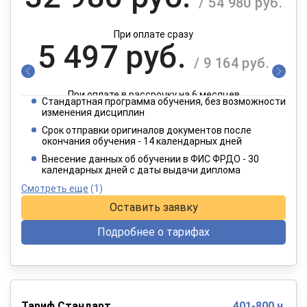
/ 54 980 руб.
При оплате сразу
5 497 руб.
/ 9 164 руб.
При оплате в рассрочку на 6 месяцев
Стандартная программа обучения, без возможности
2 749 руб.
изменения дисциплин
/ 4 582 руб.
Срок отправки оригиналов документов после
окончания обучения - 14 календарных дней
При оплате в рассрочку на 12 месяцев
Внесение данных об обучении в ФИС ФРДО - 30
календарных дней с даты выдачи диплома
Смотреть еще
(1)
Оставить заявку
Подробнее о тарифах
Тариф Стандарт
401-800 ч.