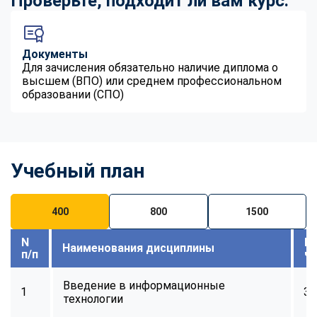
Проверьте, подходит ли вам курс:
Документы
Для зачисления обязательно наличие диплома о
высшем (ВПО) или среднем профессиональном
образовании (СПО)
Учебный план
400
800
1500
N
В
Наименования дисциплины
п/п
ч
Введение в информационные
1
32
технологии