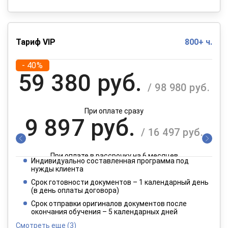
Тариф VIP
800+ ч.
- 40%
59 380 руб.
/ 98 980 руб.
При оплате сразу
9 897 руб.
/ 16 497 руб.
При оплате в рассрочку на 6 месяцев
Индивидуально составленная программа под
4 949 руб.
нужды клиента
/ 8 249 руб.
Срок готовности документов – 1 календарный день
(в день оплаты договора)
При оплате в рассрочку на 12 месяцев
Срок отправки оригиналов документов после
окончания обучения – 5 календарных дней
Смотреть еще
(3)