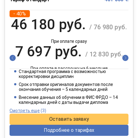
- 40%
46 180 руб.
/ 76 980 руб.
При оплате сразу
7 697 руб.
/ 12 830 руб.
При оплате в рассрочку на 6 месяцев
Стандартная программа с возможностью
3 849 руб.
корректировки дисциплин
/ 6 415 руб.
Срок отправки оригиналов документов после
окончания обучения – 5 календарных дней
При оплате в рассрочку на 12 месяцев
Внесение данных об обучении в ФИС ФРДО – 14
календарных дней с даты выдачи диплома
Смотреть еще
(3)
Оставить заявку
Подробнее о тарифах