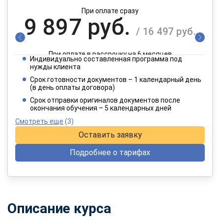
При оплате сразу
9 897 руб.
/ 16 497 руб.
При оплате в рассрочку на 6 месяцев
Индивидуально составленная программа под
4 949 руб.
нужды клиента
/ 8 249 руб.
Срок готовности документов – 1 календарный день
(в день оплаты договора)
При оплате в рассрочку на 12 месяцев
Срок отправки оригиналов документов после
окончания обучения – 5 календарных дней
Смотреть еще
(3)
Оставить заявку
Подробнее о тарифах
Описание курса