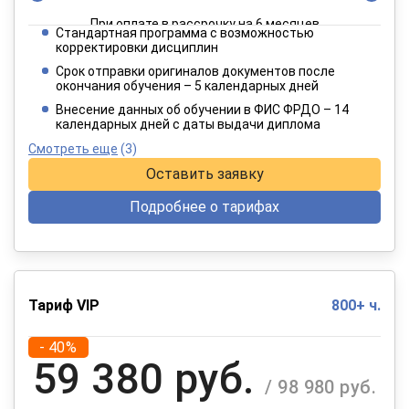
При оплате в рассрочку на 6 месяцев
Стандартная программа с возможностью
3 849 руб.
корректировки дисциплин
/ 6 415 руб.
Срок отправки оригиналов документов после
окончания обучения – 5 календарных дней
При оплате в рассрочку на 12 месяцев
Внесение данных об обучении в ФИС ФРДО – 14
календарных дней с даты выдачи диплома
Смотреть еще
(3)
Оставить заявку
Подробнее о тарифах
Тариф VIP
800+ ч.
- 40%
59 380 руб.
/ 98 980 руб.