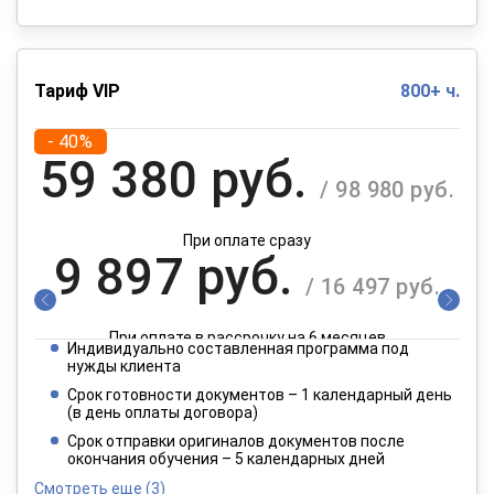
Тариф VIP
800+ ч.
- 40%
59 380 руб.
/ 98 980 руб.
При оплате сразу
9 897 руб.
/ 16 497 руб.
При оплате в рассрочку на 6 месяцев
Индивидуально составленная программа под
4 949 руб.
нужды клиента
/ 8 249 руб.
Срок готовности документов – 1 календарный день
(в день оплаты договора)
При оплате в рассрочку на 12 месяцев
Срок отправки оригиналов документов после
окончания обучения – 5 календарных дней
Смотреть еще
(3)