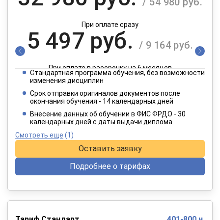
/ 54 980 руб.
При оплате сразу
5 497 руб.
/ 9 164 руб.
При оплате в рассрочку на 6 месяцев
Стандартная программа обучения, без возможности
2 749 руб.
изменения дисциплин
/ 4 582 руб.
Срок отправки оригиналов документов после
окончания обучения - 14 календарных дней
При оплате в рассрочку на 12 месяцев
Внесение данных об обучении в ФИС ФРДО - 30
календарных дней с даты выдачи диплома
Смотреть еще
(1)
Оставить заявку
Подробнее о тарифах
Тариф Стандарт
401-800 ч.