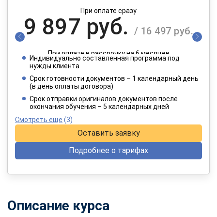
При оплате сразу
9 897 руб.
/ 16 497 руб.
При оплате в рассрочку на 6 месяцев
Индивидуально составленная программа под
4 949 руб.
нужды клиента
/ 8 249 руб.
Срок готовности документов – 1 календарный день
(в день оплаты договора)
При оплате в рассрочку на 12 месяцев
Срок отправки оригиналов документов после
окончания обучения – 5 календарных дней
Смотреть еще
(3)
Оставить заявку
Подробнее о тарифах
Описание курса