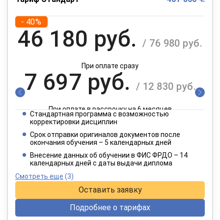
- 40%
46 180 руб.
/ 76 980 руб.
При оплате сразу
7 697 руб.
/ 12 830 руб.
При оплате в рассрочку на 6 месяцев
Стандартная программа с возможностью
3 849 руб.
корректировки дисциплин
/ 6 415 руб.
Срок отправки оригиналов документов после
окончания обучения – 5 календарных дней
При оплате в рассрочку на 12 месяцев
Внесение данных об обучении в ФИС ФРДО – 14
календарных дней с даты выдачи диплома
Смотреть еще
(3)
Оставить заявку
Подробнее о тарифах