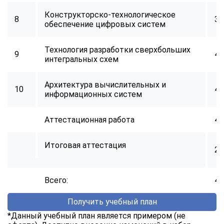
Конструкторско-технологическое
8
34
обеспечение цифровых систем
Технология разработки сверхбольших
9
40
интегральных схем
Архитектура вычислительных и
10
40
информационных систем
Аттестационная работа
40
Итоговая аттестация
2
Всего:
40
Получить учебный план
*Данный учебный план является примером (не