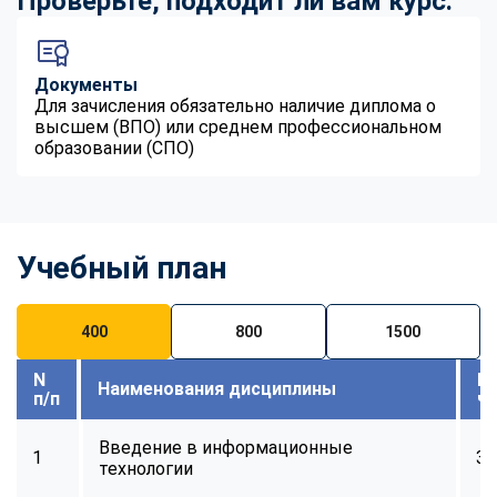
Проверьте, подходит ли вам курс:
Документы
Для зачисления обязательно наличие диплома о
высшем (ВПО) или среднем профессиональном
образовании (СПО)
Учебный план
400
800
1500
N
В
Наименования дисциплины
п/п
ч
Введение в информационные
1
32
технологии