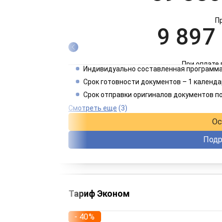
П
9 897
При оплате 
Индивидуально составленная программа
4 949
Срок готовности документов – 1 календа
Срок отправки оригиналов документов п
При оплате 
Смотреть еще
(3)
Ос
Подр
Тариф Эконом
- 40%