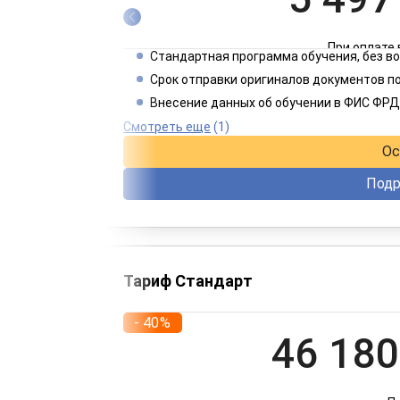
При оплате 
Стандартная программа обучения, без 
2 749
Срок отправки оригиналов документов по
Внесение данных об обучении в ФИС ФРД
При оплате 
Смотреть еще
(1)
Ос
Подр
Тариф Стандарт
- 40%
46 180