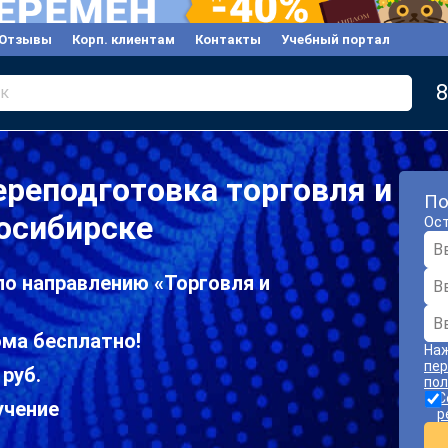
Отзывы
Корп. клиентам
Контакты
Учебный портал
8
к
реподготовка торговля и
По
осибирске
Ост
по направлению «Торговля и
ома бесплатно!
Наж
пер
 руб.
пол
С
учение
р