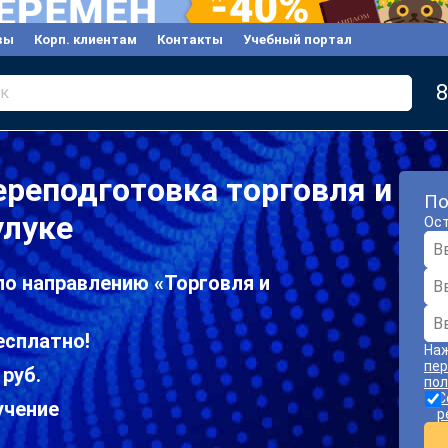
вы
Корп. клиентам
Контакты
Учебный портал
8
к
реподготовка торговля и
По
улуке
Ост
по направлению «Торговля и
есплатно!
Наж
пер
 руб.
пол
С
учение
р