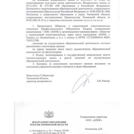
online
Мессенджеры
Свяжитесь с нами через любой удобный мессенджер!
Telegram
WhatsApp
Vkontakte
EMail
Max