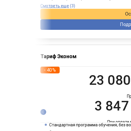
При оплате 
Смотреть еще
(3)
Ос
Подр
Тариф Эконом
- 40%
23 080
П
3 847
При оплате 
Стандартная программа обучения, без 