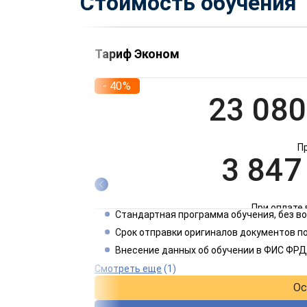
Стоимость обучения
Тариф Эконом
- 40%
23 080
П
3 847
При оплате 
Стандартная программа обучения, без 
1 924
Срок отправки оригиналов документов по
Внесение данных об обучении в ФИС ФРД
При оплате 
Смотреть еще
(1)
Ос