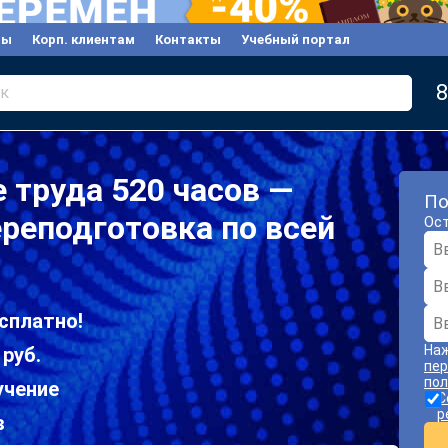
вы
Корп. клиентам
Контакты
Учебный портал
8
к
 труда 520 часов —
По
реподготовка по всей
Ост
сплатно!
Наж
 руб.
пер
пол
учение
С
р
в