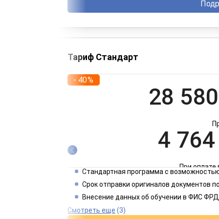
Подр
Тариф Стандарт
- 40%
28 580
П
4 764
При оплате 
Стандартная программа с возможностью
2 382
Срок отправки оригиналов документов п
Внесение данных об обучении в ФИС ФРД
При оплате 
Смотреть еще
(3)