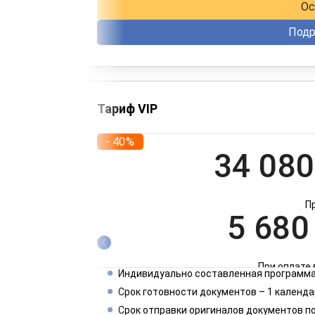
Ос
Подр
Тариф VIP
- 40%
34 080
П
5 680
При оплате 
Индивидуально составленная программа
2 840
Срок готовности документов – 1 календа
Срок отправки оригиналов документов п