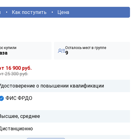
ы
Как поступить
Цена
рс купили
Осталось мест в группе
аза
9
от 16 900 руб.
от 25 300 руб.
Удостоверение о повышении квалификации
ФИС ФРДО
Высшее, среднее
Дистанционно