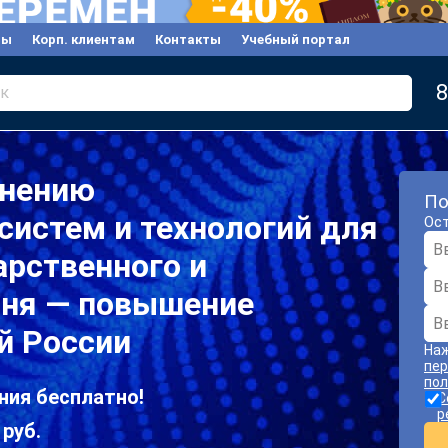
вы
Корп. клиентам
Контакты
Учебный портал
8
к
енению
По
истем и технологий для
Ост
арственного и
вня — повышение
й России
Наж
пер
пол
ния бесплатно!
С
р
 руб.