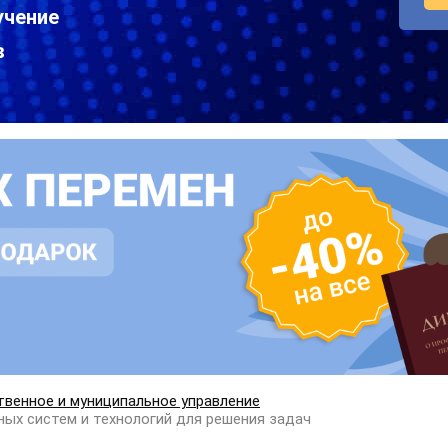
учение
в
твенное и муниципальное управление
ых систем и технологий для решения задач