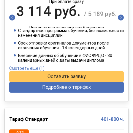
При оплате сразу
3 114 руб.
/ 5 189 руб.
При оплате в рассрочку на 6 месяцев
Стандартная программа обучения, без возможности
1 557 руб.
изменения дисциплин
/ 2 595 руб.
Срок отправки оригиналов документов после
окончания обучения - 14 календарных дней
При оплате в рассрочку на 12 месяцев
Внесение данных об обучении в ФИС ФРДО - 30
календарных дней с даты выдачи диплома
Смотреть еще
(1)
Оставить заявку
Подробнее о тарифах
Тариф Стандарт
401-800 ч.
- 40%