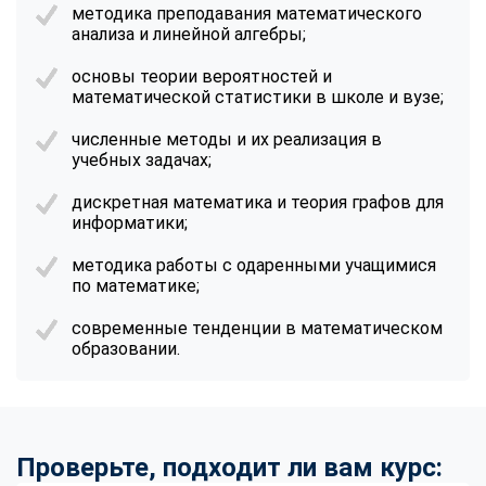
online
методика преподавания математического
анализа и линейной алгебры;
основы теории вероятностей и
Мессенджеры
математической статистики в школе и вузе;
Свяжитесь с нами через любой удобный мессенджер!
численные методы и их реализация в
учебных задачах;
Telegram
WhatsApp
дискретная математика и теория графов для
информатики;
Vkontakte
EMail
методика работы с одаренными учащимися
Max
по математике;
современные тенденции в математическом
образовании.
Проверьте, подходит ли вам курс: