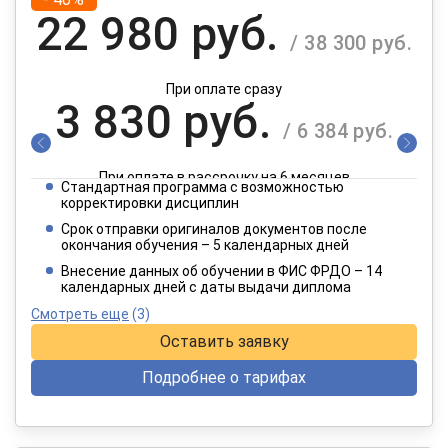
22 980 руб.
/ 38 300 руб.
При оплате сразу
3 830 руб.
/ 6 384 руб.
При оплате в рассрочку на 6 месяцев
Стандартная программа с возможностью
1 915 руб.
корректировки дисциплин
/ 3 192 руб.
Срок отправки оригиналов документов после
окончания обучения – 5 календарных дней
При оплате в рассрочку на 12 месяцев
Внесение данных об обучении в ФИС ФРДО – 14
календарных дней с даты выдачи диплома
Смотреть еще
(3)
Оставить заявку
Подробнее о тарифах