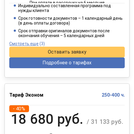
При оплате в рассрочку на 6 месяцев
Индивидуально составленная программа под
2 182 руб.
нужды клиента
/ 3 637 руб.
Срок готовности документов – 1 календарный день
(в день оплаты договора)
При оплате в рассрочку на 12 месяцев
Срок отправки оригиналов документов после
окончания обучения – 5 календарных дней
Смотреть еще
(3)
Оставить заявку
Подробнее о тарифах
Тариф Эконом
250-400 ч.
- 40%
18 680 руб.
/ 31 133 руб.