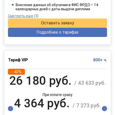
При оплате в рассрочку на 12 месяцев
Внесение данных об обучении в ФИС ФРДО – 14
календарных дней с даты выдачи диплома
Смотреть еще
(3)
Оставить заявку
Подробнее о тарифах
Тариф VIP
800+ ч.
- 40%
26 180 руб.
/ 43 633 руб.
При оплате сразу
4 364 руб.
/ 7 273 руб.