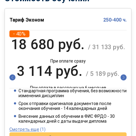
Тариф Эконом
250-400 ч.
- 40%
18 680 руб.
/ 31 133 руб.
При оплате сразу
3 114 руб.
/ 5 189 руб.
При оплате в рассрочку на 6 месяцев
Стандартная программа обучения, без возможности
1 557 руб.
изменения дисциплин
/ 2 595 руб.
Срок отправки оригиналов документов после
окончания обучения - 14 календарных дней
При оплате в рассрочку на 12 месяцев
Внесение данных об обучении в ФИС ФРДО - 30
календарных дней с даты выдачи диплома
Смотреть еще
(1)