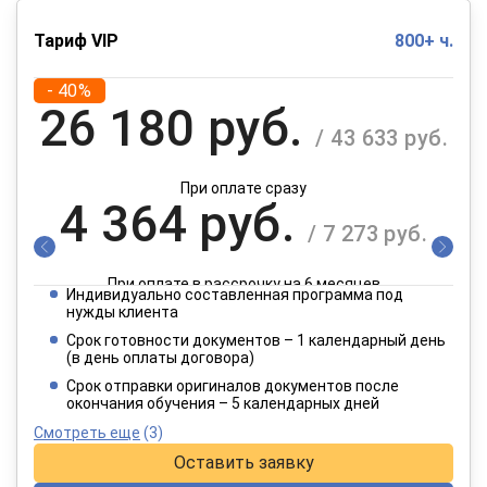
Тариф VIP
800+ ч.
- 40%
26 180 руб.
/ 43 633 руб.
При оплате сразу
4 364 руб.
/ 7 273 руб.
При оплате в рассрочку на 6 месяцев
Индивидуально составленная программа под
2 182 руб.
нужды клиента
/ 3 637 руб.
Срок готовности документов – 1 календарный день
(в день оплаты договора)
При оплате в рассрочку на 12 месяцев
Срок отправки оригиналов документов после
окончания обучения – 5 календарных дней
Смотреть еще
(3)
Оставить заявку