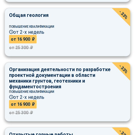
online
- 33%
Общая геология
Мессенджеры
ПОВЫШЕНИЕ КВАЛИФИКАЦИИ
Свяжитесь с нами через любой удобный мессенджер!
от 2-х недель
от 16 900 ₽
от 25 300 ₽
Telegram
WhatsApp
Vkontakte
EMail
- 33%
Организация деятельности по разработке
проектной документации в области
Max
механики грунтов, геотехники и
фундаментостроения
ПОВЫШЕНИЕ КВАЛИФИКАЦИИ
от 2-х недель
от 16 900 ₽
от 25 300 ₽
- 33%
Открытые горные работы