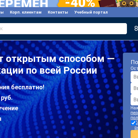
вы
Корп. клиентам
Контакты
Учебный портал
8
к
от открытым способом —
По
ации по всей России
Ост
ния бесплатно!
 руб.
учение
Наж
пер
в
пол
С
р