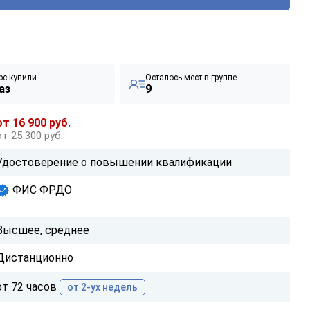
рс купили
Осталось мест в группе
аз
9
от 16 900 руб.
от 25 300 руб.
Удостоверение о повышении квалификации
ФИС ФРДО
Высшее, среднее
Дистанционно
от 72 часов
от 2-ух недель