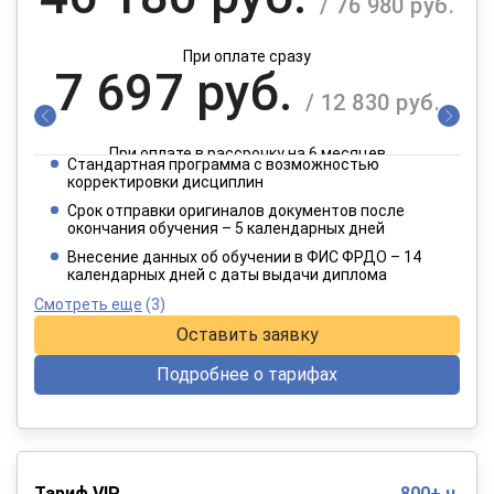
/ 76 980 руб.
При оплате сразу
7 697 руб.
/ 12 830 руб.
При оплате в рассрочку на 6 месяцев
Стандартная программа с возможностью
3 849 руб.
корректировки дисциплин
/ 6 415 руб.
Срок отправки оригиналов документов после
окончания обучения – 5 календарных дней
При оплате в рассрочку на 12 месяцев
Внесение данных об обучении в ФИС ФРДО – 14
календарных дней с даты выдачи диплома
Смотреть еще
(3)
Оставить заявку
Подробнее о тарифах
Тариф VIP
800+ ч.