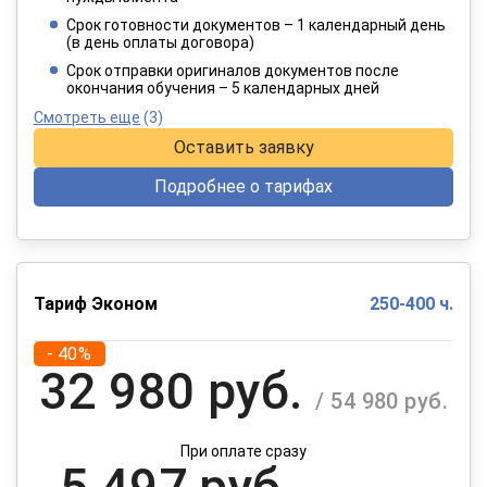
4 949 руб.
/ 8 249 руб.
Срок готовности документов – 1 календарный день
(в день оплаты договора)
При оплате в рассрочку на 12 месяцев
Срок отправки оригиналов документов после
окончания обучения – 5 календарных дней
Смотреть еще
(3)
Оставить заявку
Подробнее о тарифах
Тариф Эконом
250-400 ч.
- 40%
32 980 руб.
/ 54 980 руб.
При оплате сразу
5 497 руб.