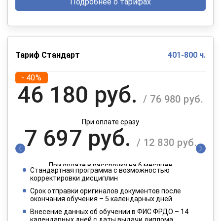
Подробнее о тарифах
Тариф Стандарт
401-800 ч.
- 40%
46 180 руб.
/ 76 980 руб.
При оплате сразу
7 697 руб.
/ 12 830 руб.
При оплате в рассрочку на 6 месяцев
Стандартная программа с возможностью
3 849 руб.
корректировки дисциплин
/ 6 415 руб.
Срок отправки оригиналов документов после
окончания обучения – 5 календарных дней
При оплате в рассрочку на 12 месяцев
Внесение данных об обучении в ФИС ФРДО – 14
календарных дней с даты выдачи диплома