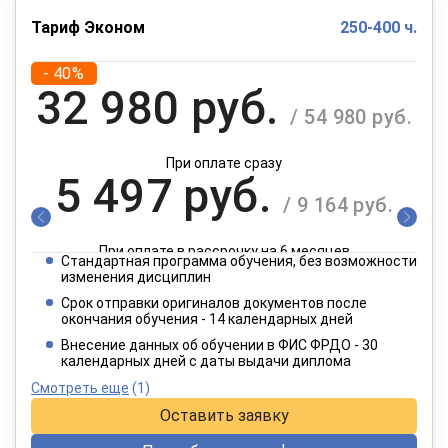
Тариф Эконом
250-400 ч.
- 40%
32 980 руб.
/ 54 980 руб.
При оплате сразу
5 497 руб.
/ 9 164 руб.
При оплате в рассрочку на 6 месяцев
Стандартная программа обучения, без возможности
2 749 руб.
изменения дисциплин
/ 4 582 руб.
Срок отправки оригиналов документов после
окончания обучения - 14 календарных дней
При оплате в рассрочку на 12 месяцев
Внесение данных об обучении в ФИС ФРДО - 30
календарных дней с даты выдачи диплома
Смотреть еще
(1)
Оставить заявку