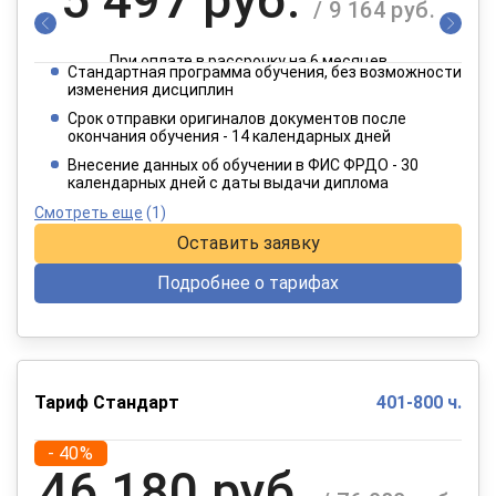
/ 9 164 руб.
При оплате в рассрочку на 6 месяцев
Стандартная программа обучения, без возможности
2 749 руб.
изменения дисциплин
/ 4 582 руб.
Срок отправки оригиналов документов после
окончания обучения - 14 календарных дней
При оплате в рассрочку на 12 месяцев
Внесение данных об обучении в ФИС ФРДО - 30
календарных дней с даты выдачи диплома
Смотреть еще
(1)
Оставить заявку
Подробнее о тарифах
Тариф Стандарт
401-800 ч.
- 40%
46 180 руб.