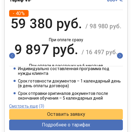
- 40%
59 380 руб.
/ 98 980 руб.
При оплате сразу
9 897 руб.
/ 16 497 руб.
При оплате в рассрочку на 6 месяцев
Индивидуально составленная программа под
4 949 руб.
нужды клиента
/ 8 249 руб.
Срок готовности документов – 1 календарный день
(в день оплаты договора)
При оплате в рассрочку на 12 месяцев
Срок отправки оригиналов документов после
окончания обучения – 5 календарных дней
Смотреть еще
(3)
Оставить заявку
Подробнее о тарифах