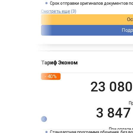
Срок отправки оригиналов документов п
При оплате 
Смотреть еще
(3)
Ос
Подр
Тариф Эконом
- 40%
23 080
П
3 847
При оплате 
Стандартная программа обучения, без 