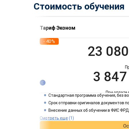
Стоимость обучения
Тариф Эконом
- 40%
23 080
П
3 847
При оплате 
Стандартная программа обучения, без 
1 924
Срок отправки оригиналов документов по
Внесение данных об обучении в ФИС ФРД
При оплате 
Смотреть еще
(1)
Ос