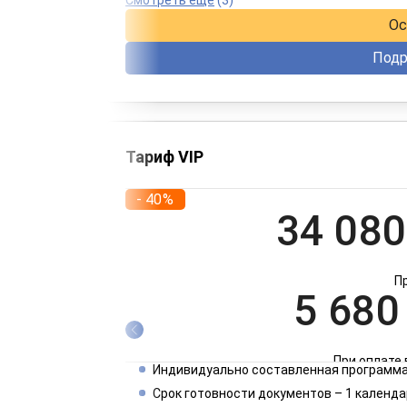
Ос
Подр
Тариф VIP
- 40%
34 080
П
5 680
При оплате 
Индивидуально составленная программа
2 840
Срок готовности документов – 1 календа