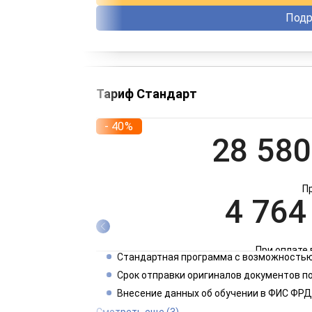
Подр
Тариф Стандарт
- 40%
28 580
П
4 764
При оплате 
Стандартная программа с возможностью
2 382
Срок отправки оригиналов документов п
Внесение данных об обучении в ФИС ФРД
При оплате 
Смотреть еще
(3)