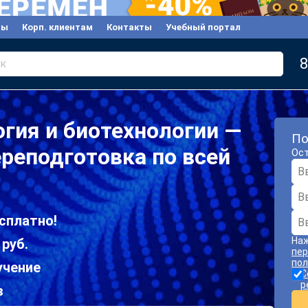
вы
Корп. клиентам
Контакты
Учебный портал
8
к
гия и биотехнологии —
По
реподготовка по всей
Ост
сплатно!
Наж
 руб.
пер
пол
учение
С
р
в