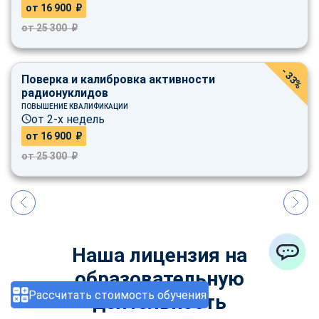
от 16 900 ₽
от 25 300 ₽
- 33%
Поверка и калибровка активности
радионуклидов
ПОВЫШЕНИЕ КВАЛИФИКАЦИИ
от 2-х недель
от 16 900 ₽
от 25 300 ₽
Наша лицензия на
ChatApp
образовательную
Рассчитать стоимость обучения
деятельность