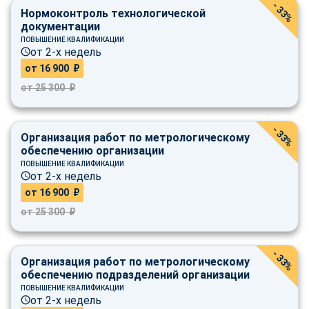
- 33%
online
Нормоконтроль технологической
документации
ПОВЫШЕНИЕ КВАЛИФИКАЦИИ
от 2-х недель
Мессенджеры
от 16 900 ₽
Свяжитесь с нами через любой удобный мессенджер!
от 25 300 ₽
Telegram
WhatsApp
- 33%
Организация работ по метрологическому
Vkontakte
EMail
обеспечению организации
ПОВЫШЕНИЕ КВАЛИФИКАЦИИ
от 2-х недель
Max
от 16 900 ₽
от 25 300 ₽
- 33%
Организация работ по метрологическому
обеспечению подразделений организации
ПОВЫШЕНИЕ КВАЛИФИКАЦИИ
от 2-х недель