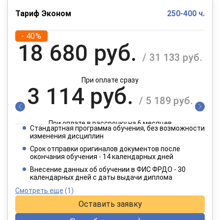
Тариф Эконом
250-400 ч.
- 40%
18 680 руб.
/ 31 133 руб.
При оплате сразу
3 114 руб.
/ 5 189 руб.
При оплате в рассрочку на 6 месяцев
Стандартная программа обучения, без возможности
1 557 руб.
изменения дисциплин
/ 2 595 руб.
Срок отправки оригиналов документов после
окончания обучения - 14 календарных дней
При оплате в рассрочку на 12 месяцев
Внесение данных об обучении в ФИС ФРДО - 30
календарных дней с даты выдачи диплома
Смотреть еще
(1)
Оставить заявку