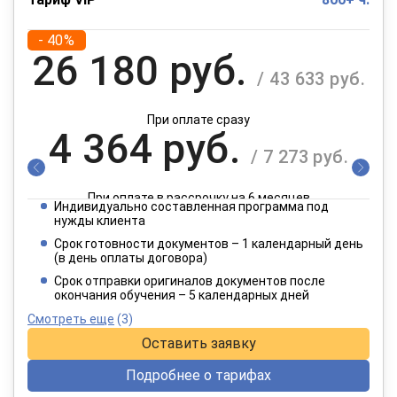
- 40%
26 180 руб.
/ 43 633 руб.
При оплате сразу
4 364 руб.
/ 7 273 руб.
При оплате в рассрочку на 6 месяцев
Индивидуально составленная программа под
2 182 руб.
нужды клиента
/ 3 637 руб.
Срок готовности документов – 1 календарный день
(в день оплаты договора)
При оплате в рассрочку на 12 месяцев
Срок отправки оригиналов документов после
окончания обучения – 5 календарных дней
Смотреть еще
(3)
Оставить заявку
Подробнее о тарифах