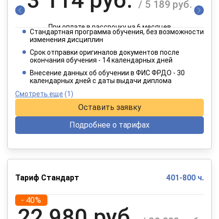
/ 5 189 руб.
При оплате в рассрочку на 6 месяцев
Стандартная программа обучения, без возможности
1 557 руб.
изменения дисциплин
/ 2 595 руб.
Срок отправки оригиналов документов после
окончания обучения - 14 календарных дней
При оплате в рассрочку на 12 месяцев
Внесение данных об обучении в ФИС ФРДО - 30
календарных дней с даты выдачи диплома
Смотреть еще
(1)
Оставить заявку
Подробнее о тарифах
Тариф Стандарт
401-800 ч.
- 40%
22 980 руб.