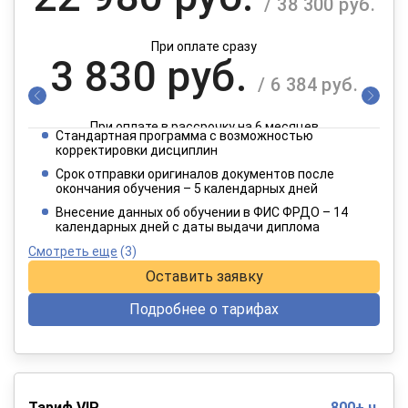
/ 38 300 руб.
При оплате сразу
3 830 руб.
/ 6 384 руб.
При оплате в рассрочку на 6 месяцев
Стандартная программа с возможностью
1 915 руб.
корректировки дисциплин
/ 3 192 руб.
Срок отправки оригиналов документов после
окончания обучения – 5 календарных дней
При оплате в рассрочку на 12 месяцев
Внесение данных об обучении в ФИС ФРДО – 14
календарных дней с даты выдачи диплома
Смотреть еще
(3)
Оставить заявку
Подробнее о тарифах
Тариф VIP
800+ ч.