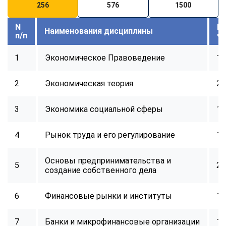
256
576
1500
N
В
Наименования дисциплины
п/п
ч
1
Экономическое Правоведение
16
2
Экономическая теория
24
3
Экономика социальной сферы
16
4
Рынок труда и его регулирование
16
Основы предпринимательства и
5
24
создание собственного дела
6
Финансовые рынки и институты
16
7
Банки и микрофинансовые организации
16