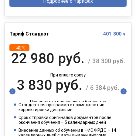
Подробнее о тарифах
Тариф Стандарт
401-800 ч.
- 40%
22 980 руб.
/ 38 300 руб.
При оплате сразу
3 830 руб.
/ 6 384 руб.
При оплате в рассрочку на 6 месяцев
Стандартная программа с возможностью
1 915 руб.
корректировки дисциплин
/ 3 192 руб.
Срок отправки оригиналов документов после
окончания обучения – 5 календарных дней
При оплате в рассрочку на 12 месяцев
Внесение данных об обучении в ФИС ФРДО – 14
календарных дней с даты выдачи диплома