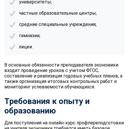
университеты;
online
частные образовательные центры;
Мессенджеры
средние специальные учреждения;
Свяжитесь с нами через любой удобный мессенджер!
гимназии;
лицеи.
Telegram
WhatsApp
Vkontakte
EMail
В основные обязанности преподавателя экономики
входит проведение уроков с учетом ФГОС,
Max
составление и реализация годовых учебных планов, а
также организация итоговых контрольных работ и
мониторинг успеваемости обучающихся.
Требования к опыту и
образованию
Для поступления на онлайн-курс профпереподготовки
на учителя экономики требуется иметь базовое