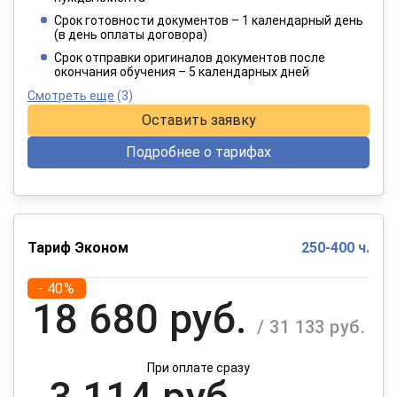
2 182 руб.
/ 3 637 руб.
Срок готовности документов – 1 календарный день
(в день оплаты договора)
При оплате в рассрочку на 12 месяцев
Срок отправки оригиналов документов после
окончания обучения – 5 календарных дней
Смотреть еще
(3)
Оставить заявку
Подробнее о тарифах
Тариф Эконом
250-400 ч.
- 40%
18 680 руб.
/ 31 133 руб.
При оплате сразу
3 114 руб.