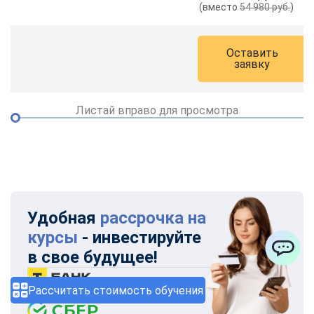
(вместо
54 980 руб.
)
Оставить
заявку
Листай вправо для просмотра
Удобная
рассрочка на
курсы
- инвестируйте
в свое будущее!
ChatApp
Рассчитать стоимость обучения
6 месяцев