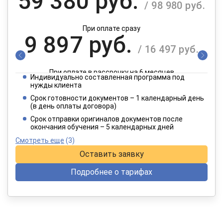
59 380 руб.
/ 98 980 руб.
При оплате сразу
9 897 руб.
/ 16 497 руб.
При оплате в рассрочку на 6 месяцев
Индивидуально составленная программа под
4 949 руб.
нужды клиента
/ 8 249 руб.
Срок готовности документов – 1 календарный день
(в день оплаты договора)
При оплате в рассрочку на 12 месяцев
Срок отправки оригиналов документов после
окончания обучения – 5 календарных дней
Смотреть еще
(3)
Оставить заявку
Подробнее о тарифах