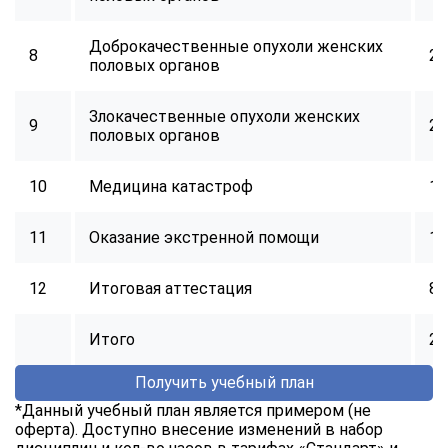
Доброкачественные опухоли женских
8
24
половых органов
Злокачественные опухоли женских
9
24
половых органов
10
Медицина катастроф
16
11
Оказание экстренной помощи
16
12
Итоговая аттестация
8
Итого
25
Получить учебный план
*Данный учебный план является примером (не
оферта). Доступно внесение изменений в набор