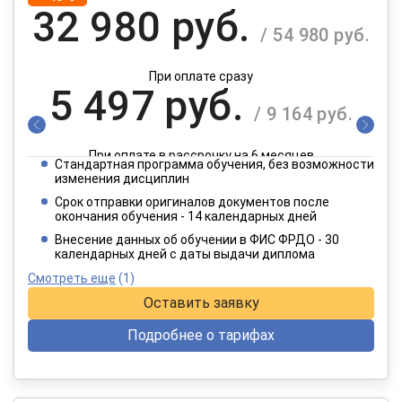
32 980 руб.
/ 54 980 руб.
При оплате сразу
5 497 руб.
/ 9 164 руб.
При оплате в рассрочку на 6 месяцев
Стандартная программа обучения, без возможности
2 749 руб.
изменения дисциплин
/ 4 582 руб.
Срок отправки оригиналов документов после
окончания обучения - 14 календарных дней
При оплате в рассрочку на 12 месяцев
Внесение данных об обучении в ФИС ФРДО - 30
календарных дней с даты выдачи диплома
Смотреть еще
(1)
Оставить заявку
Подробнее о тарифах