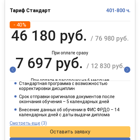
Тариф Стандарт
401-800 ч.
- 40%
46 180 руб.
/ 76 980 руб.
При оплате сразу
7 697 руб.
/ 12 830 руб.
При оплате в рассрочку на 6 месяцев
Стандартная программа с возможностью
3 849 руб.
корректировки дисциплин
/ 6 415 руб.
Срок отправки оригиналов документов после
окончания обучения – 5 календарных дней
При оплате в рассрочку на 12 месяцев
Внесение данных об обучении в ФИС ФРДО – 14
календарных дней с даты выдачи диплома
Смотреть еще
(3)
Оставить заявку