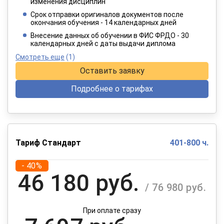
2 749 руб.
изменения дисциплин
/ 4 582 руб.
Срок отправки оригиналов документов после
окончания обучения - 14 календарных дней
При оплате в рассрочку на 12 месяцев
Внесение данных об обучении в ФИС ФРДО - 30
календарных дней с даты выдачи диплома
Смотреть еще
(1)
Оставить заявку
Подробнее о тарифах
Тариф Стандарт
401-800 ч.
- 40%
46 180 руб.
/ 76 980 руб.
При оплате сразу