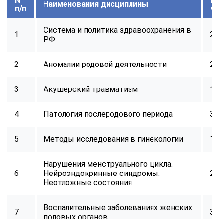
N
В
Наименования дисциплины
п/п
ч
Система и политика здравоохранения в
1
24
РФ
2
Аномалии родовой деятельности
24
3
Акушерский травматизм
16
4
Патология послеродового периода
32
5
Методы исследования в гинекологии
16
Нарушения менструального цикла.
6
Нейроэндокринные синдромы.
24
Неотложные состояния
Воспалительные заболеваниях женских
7
32
половых органов