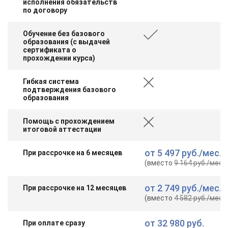
исполнения обязательств
online
по договору
Обучение без базового
Мессенджеры
образования (с выдачей
сертификата о
Свяжитесь с нами через любой удобный мессенджер!
прохождении курса)
Гибкая система
Telegram
WhatsApp
подтверждения базового
образования
Vkontakte
EMail
Помощь с прохождением
итоговой аттестации
Max
от
5 497 руб.
/мес.
При рассрочке на 6 месяцев
(вместо
9 164 руб.
/мес.
)
от
2 749 руб.
/мес.
При рассрочке на 12 месяцев
(вместо
4 582 руб.
/мес.
)
от
32 980 руб.
При оплате сразу