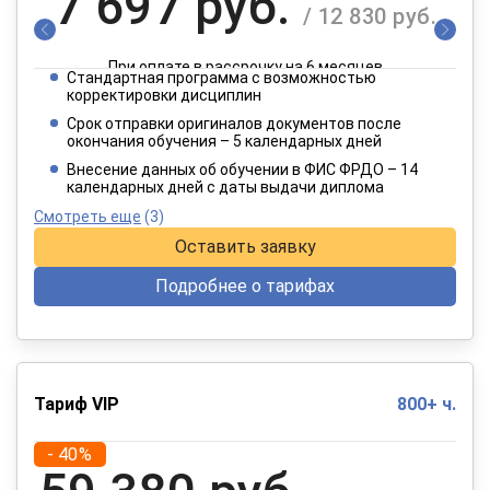
7 697 руб.
/ 12 830 руб.
При оплате в рассрочку на 6 месяцев
Стандартная программа с возможностью
3 849 руб.
корректировки дисциплин
/ 6 415 руб.
Срок отправки оригиналов документов после
окончания обучения – 5 календарных дней
При оплате в рассрочку на 12 месяцев
Внесение данных об обучении в ФИС ФРДО – 14
календарных дней с даты выдачи диплома
Смотреть еще
(3)
Оставить заявку
Подробнее о тарифах
Тариф VIP
800+ ч.
- 40%