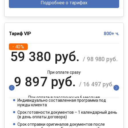
Подробнее о тарифах
Тариф VIP
800+ ч.
- 40%
59 380 руб.
/ 98 980 руб.
При оплате сразу
9 897 руб.
/ 16 497 руб.
При оплате в рассрочку на 6 месяцев
Индивидуально составленная программа под
4 949 руб.
нужды клиента
/ 8 249 руб.
Срок готовности документов – 1 календарный день
(в день оплаты договора)
При оплате в рассрочку на 12 месяцев
Срок отправки оригиналов документов после