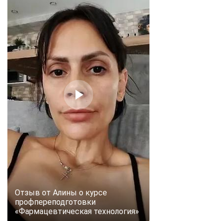
online
Мессенджеры
Свяжитесь с нами через любой удобный мессенджер!
Telegram
WhatsApp
Vkontakte
EMail
Max
Отзыв от Алины о курсе
профпереподготовки
«Фармацевтическая технология»