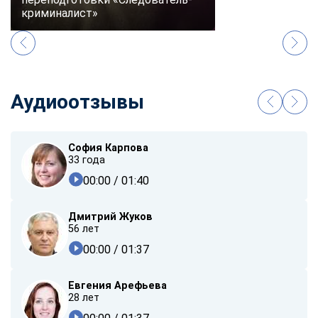
криминалист»
Аудиоотзывы
София Карпова
33 года
00:00
/ 01:40
Дмитрий Жуков
56 лет
00:00
/ 01:37
Евгения Арефьева
28 лет