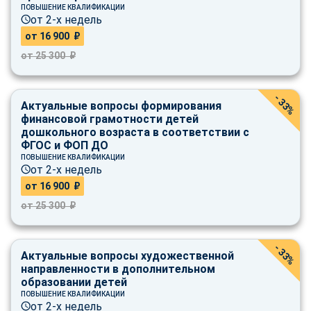
online
ПОВЫШЕНИЕ КВАЛИФИКАЦИИ
от 2-х недель
от 16 900 ₽
Мессенджеры
от 25 300 ₽
Свяжитесь с нами через любой удобный мессенджер!
- 33%
Актуальные вопросы формирования
Telegram
WhatsApp
финансовой грамотности детей
дошкольного возраста в соответствии с
ФГОС и ФОП ДО
Vkontakte
EMail
ПОВЫШЕНИЕ КВАЛИФИКАЦИИ
от 2-х недель
Max
от 16 900 ₽
от 25 300 ₽
- 33%
Актуальные вопросы художественной
направленности в дополнительном
образовании детей
ПОВЫШЕНИЕ КВАЛИФИКАЦИИ
от 2-х недель