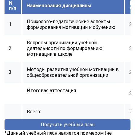
N
В
Наименования дисциплины
п/п
ч
Психолого-педагогические аспекты
1
22
формирования мотивации к обучению
Вопросы организации учебной
2
деятельности по формированию
24
мотивации в школе
Методы развития учебной мотивации в
3
24
общеобразовательной организации
Итоговая аттестация
2
Всего:
72
Получить учебный план
*Данный учебный план является примером (не